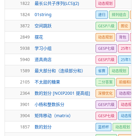
1822
最长公共子序列(LCS)(2)
动态规划
1824
01string
递归
排列组合
动
3872
空间跳跃
GESP八级
图论
2849
摆花
动态规划
背包
分
5938
学习小组
GESP七级
25年12
5940
道具商店
GESP六级
25年12
1589
最大部分和（连续部分和）
省赛
动态规划
2105
不太甜的糖果
二分答案
前缀和差
2364
数的划分 [NOIP2001 提高组]
深搜优化
动态规划
3901
小杨和整数拆分
GESP六级
动态规划
3904
矩阵移动（matrix）
GESP七级
动态规划
1857
数的划分
蓝桥杯
动态规划