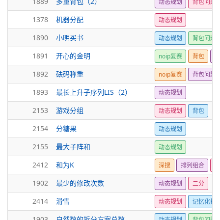
1889
多重背包（2）
动态规划
背包问题
1378
机器分配
动态规划
1890
小明买书
动态规划
背包问题
1891
开心的金明
noip复赛
背包
动
1892
砝码称重
noip复赛
背包问题
1893
最长上升子序列LIS（2）
动态规划
2153
游戏分组
动态规划
背包
2154
分糖果
动态规划
2155
最大子阵和
动态规划
2412
和为K
深搜
排列组合
动
1902
最少的修改次数
动态规划
二分
2414
滑雪
动态规划
记忆化搜
1903
自然数的拆分方案总数
动态规划
背包问题