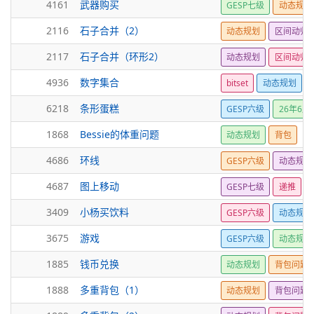
4161
武器购买
GESP七级
动态规划
2116
石子合并（2）
动态规划
区间动归
2117
石子合并（环形2）
动态规划
区间动归
4936
数字集合
bitset
动态规划
6218
条形蛋糕
GESP六级
26年6月
1868
Bessie的体重问题
动态规划
背包
4686
环线
GESP六级
动态规划
4687
图上移动
GESP七级
递推
3409
小杨买饮料
GESP六级
动态规划
3675
游戏
GESP六级
动态规划
1885
钱币兑换
动态规划
背包问题
1888
多重背包（1）
动态规划
背包问题