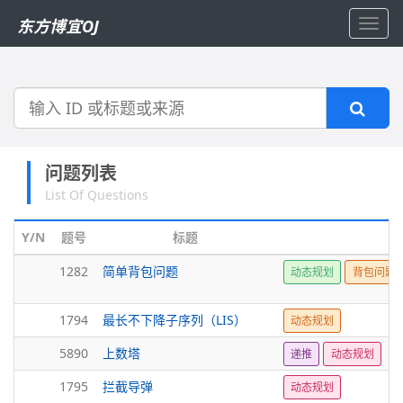
东方博宜OJ
Toggl
navig
搜
索
问题列表
List Of Questions
Y/N
题号
标题
1282
简单背包问题
动态规划
背包问题
1794
最长不下降子序列（LIS）
动态规划
5890
上数塔
递推
动态规划
1795
拦截导弹
动态规划