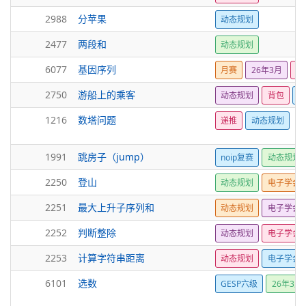
2988
分苹果
动态规划
2477
两段和
动态规划
6077
基因序列
月赛
26年3月
动
2750
游船上的乘客
动态规划
背包
搜
1216
数塔问题
递推
动态规划
1991
跳房子（jump）
noip复赛
动态规划
2250
登山
动态规划
电子学会
2251
最大上升子序列和
动态规划
电子学会
2252
判断整除
动态规划
电子学会
2253
计算字符串距离
动态规划
电子学会
6101
选数
GESP六级
26年3月