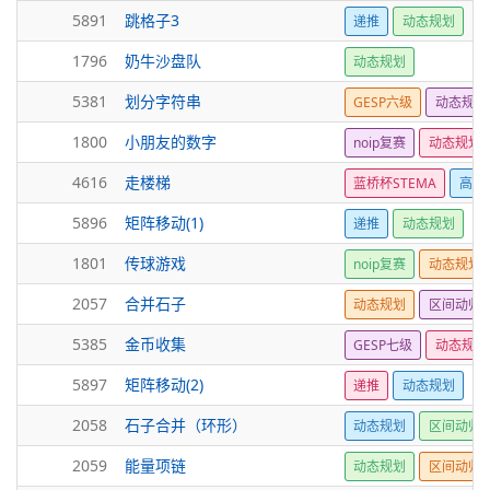
5891
跳格子3
递推
动态规划
1796
奶牛沙盘队
动态规划
5381
划分字符串
GESP六级
动态规划
1800
小朋友的数字
noip复赛
动态规划
4616
走楼梯
蓝桥杯STEMA
高精
5896
矩阵移动(1)
递推
动态规划
1801
传球游戏
noip复赛
动态规划
2057
合并石子
动态规划
区间动归
5385
金币收集
GESP七级
动态规划
5897
矩阵移动(2)
递推
动态规划
2058
石子合并（环形）
动态规划
区间动归
2059
能量项链
动态规划
区间动归