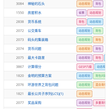
3084
神秘的石头
动态规划
背包
1550
房屋积水
省赛
动态规划
2838
货币系统
背包
动态规划
2072
公交乘车
动态规划
背包
2073
码头的集装箱
动态规划
背包
2074
货币问题
动态规划
背包
2075
最大卡路里
动态规划
背包
二
3867
计算得分
GESP六级
动态规划
1820
金明的预算方案
动态规划
背包问题
2076
环游世界之背包问题
动态规划
混合背包
1821
最长公共子序列(LCS)(1)
动态规划
2077
奖品采购
动态规划
多重背包