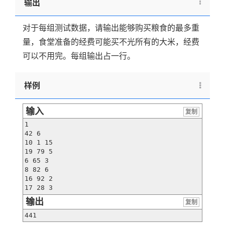
输出
\le
200,1
\le z
对于每组测试数据，请输出能够购买粮食的最多重
\le
量，食堂准备的经费可能买不光所有的大米，经费
20)
可以不用完。每组输出占一行。
样例
输入
复制
1

42 6

10 1 15

19 79 5

6 65 3

8 82 6

16 92 2

17 28 3
输出
复制
441