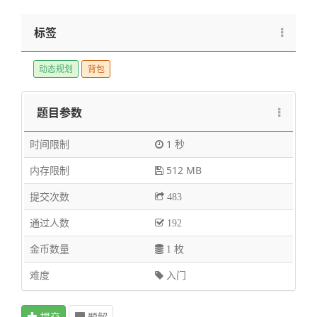
标签
动态规划
背包
题目参数
时间限制
1 秒
内存限制
512 MB
提交次数
483
通过人数
192
金币数量
1 枚
难度
入门
提交
题解