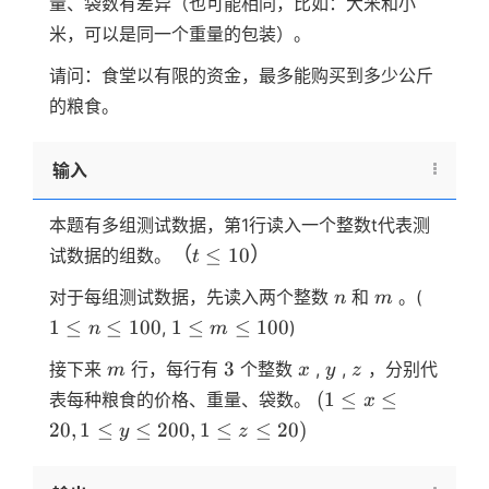
量、袋数有差异（也可能相同，比如：大米和小
米，可以是同一个重量的包装）。
请问：食堂以有限的资金，最多能购买到多少公斤
的粮食。
输入
本题有多组测试数据，第1行读入一个整数t代表测
（t
（
≤
10
）
试数据的组数。
t
\le
n
m
1
对于每组测试数据，先读入两个整数
和
。(
n
m
10）
\le
1
1
≤
≤
100
1
≤
≤
100
,
)
n
m
n
\le
m
3
x
y
z
3
\le
接下来
行，每行有
个整数
,
,
，分别代
m
x
y
z
m
100
(1 \le
\le
(
1
≤
≤
表每种粮食的价格、重量、袋数。
x
x \le
100
20
,
1
≤
≤
200
,
1
≤
≤
20
)
y
z
20,1
\le y