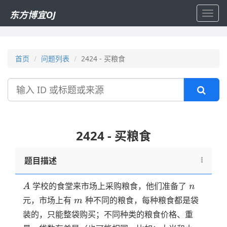
东方博宜OJ
Toggl
navig
首页
问题列表
2424 - 买粮食
搜
索
2424 - 买粮食
题目描述
A
n
学校的食堂来市场上采购粮食，他们准备了
A
n
m
元，市场上有
种不同的粮食，每种粮食都是袋
m
装的，只能整袋购买；不同种类的粮食价格、重