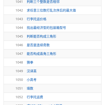
1041
判断三个整数是否相邻
1042
求任意三位数打乱次序后的最大值
1043
行李托运价格
1044
找出最经济型的包装箱型号
1045
判断能否构成三角形
1046
是否是连续奇数
1047
能否构成直角三角形
1048
猜拳
1049
汉译英
1050
小高考
1051
填数
1052
行李托运费