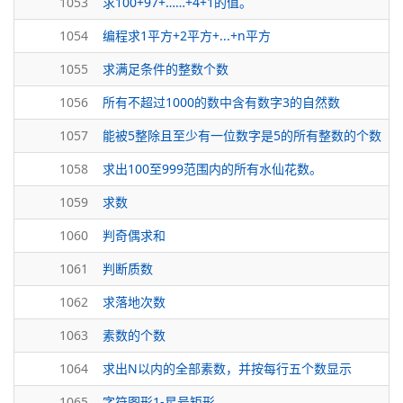
1053
求100+97+……+4+1的值。
1054
编程求1平方+2平方+...+n平方
1055
求满足条件的整数个数
1056
所有不超过1000的数中含有数字3的自然数
1057
能被5整除且至少有一位数字是5的所有整数的个数
1058
求出100至999范围内的所有水仙花数。
1059
求数
1060
判奇偶求和
1061
判断质数
1062
求落地次数
1063
素数的个数
1064
求出N以内的全部素数，并按每行五个数显示
1065
字符图形1-星号矩形