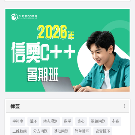
标签
字符串
循环
动态规划
数学
贪心
数组问题
市赛
二维数组
分支问题
基础问题
简单循环
嵌套循环