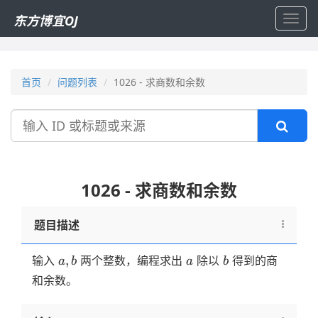
东方博宜OJ
Toggl
navig
首页
问题列表
1026 - 求商数和余数
搜
索
1026 - 求商数和余数
题目描述
a,b
a
b
,
输入
两个整数，编程求出
除以
得到的商
a
b
a
b
和余数。