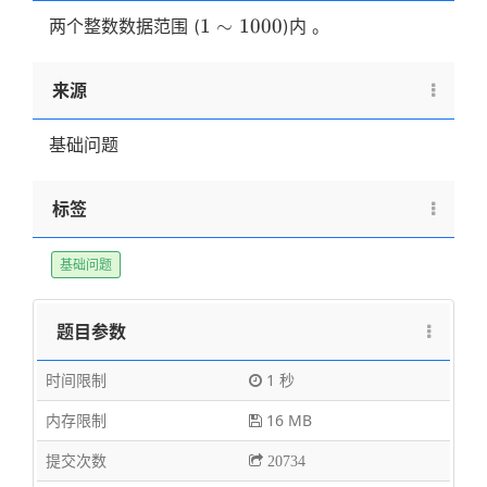
1
1
∼
1000
两个整数数据范围 (
)内 。
\sim
1000
来源
基础问题
标签
基础问题
题目参数
时间限制
1 秒
内存限制
16 MB
提交次数
20734