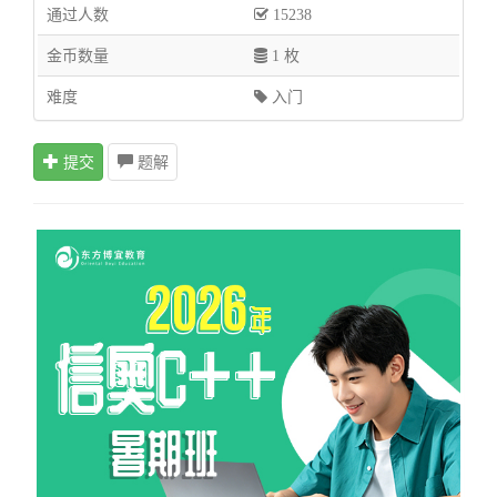
通过人数
15238
金币数量
1 枚
难度
入门
提交
题解