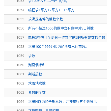
1053
求100+97+……+4+1的值。
1054
编程求1平方+2平方+...+n平方
1055
求满足条件的整数个数
1056
所有不超过1000的数中含有数字3的自然数
1057
能被5整除且至少有一位数字是5的所有整数的个数
1058
求出100至999范围内的所有水仙花数。
1059
求数
1060
判奇偶求和
1061
判断质数
1062
求落地次数
1063
素数的个数
1064
求出N以内的全部素数，并按每行五个数显示
1065
字符图形1-星号矩形