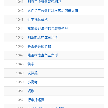
1041
判断三个整数是否相邻
1042
求任意三位数打乱次序后的最大值
1043
行李托运价格
1044
找出最经济型的包装箱型号
1045
判断能否构成三角形
1046
是否是连续奇数
1047
能否构成直角三角形
1048
猜拳
1049
汉译英
1050
小高考
1051
填数
1052
行李托运费