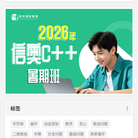
标签
字符串
循环
动态规划
数学
贪心
数组问题
二维数组
市赛
分支问题
基础问题
简单循环