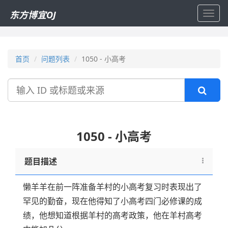
东方博宜OJ
Toggl
navig
首页
问题列表
1050 - 小高考
搜
索
1050 - 小高考
题目描述
懒羊羊在前一阵准备羊村的小高考复习时表现出了
罕见的勤奋，现在他得知了小高考四门必修课的成
绩，他想知道根据羊村的高考政策，他在羊村高考