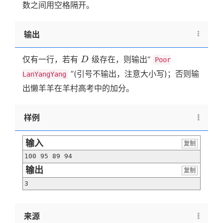
数之间用空格隔开。
输出
D
仅有一行，若有
级存在，则输出“
D
Poor
”(引号不输出，注意大小写)；否则输
LanYangYang
出懒羊羊在羊村高考中的加分。
样例
输入
复制
100 95 89 94
输出
复制
3
来源