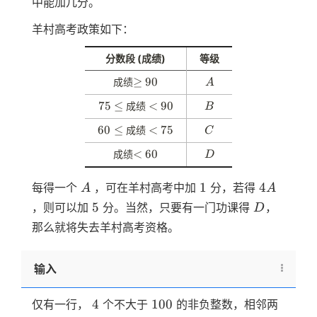
中能加几分。
羊村高考政策如下：
分数段 (成绩)
等级
\
≥
9
90
A
成绩
A
g
0
7
75
\
≤
\
<
9
90
B
成绩
B
e
5
l
l
0
6
60
≤
\
<
7
75
C
成绩
C
e
t
0
l
5
\
<
60
D
成绩
D
\
t
l
l
t
A
1
4A
e
1
4
每得一个
，可在羊村高考中加
分，若得
A
A
6
5
D
5
，则可以加
分。当然，只要有一门功课得
，
D
0
那么就将失去羊村高考资格。
输入
4
100
4
100
仅有一行，
个不大于
的非负整数，相邻两