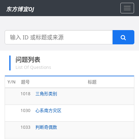
东方博宜OJ
Toggl
navig
搜
索
问题列表
List Of Questions
Y/N
题号
标题
1018
三角形类别
1030
心系南方灾区
1033
判断奇偶数