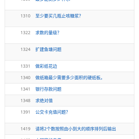
1310
至少要买几瓶止咳糖浆？
1322
求数的量级？
1324
扩建鱼塘问题
1331
做彩纸花边
1340
做纸箱最少需要多少面积的硬纸板。
1341
银行存款问题
1348
求绝对值
1391
公交卡充值问题？
1419
请将2个数按照由小到大的顺序排列后输出