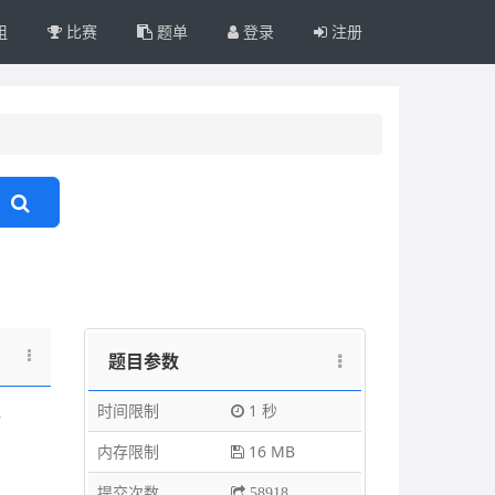
组
比赛
题单
登录
注册
题目参数
10
时间限制
1 秒
，
内存限制
16 MB
提交次数
58918