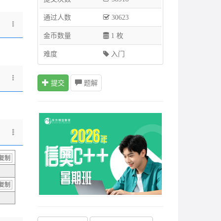
通过人数
30623
金币数量
1 枚
难度
入门
提交
题解
复制
复制