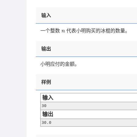
输入
n
一个整数
代表小明购买的冰棍的数量。
n
输出
小明应付的金额。
样例
输入
30
输出
30.0