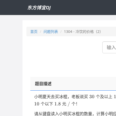
东方博宜OJ
首页
问题列表
1304 - 冷饮的价格（2）
搜
索
题目描述
30
30
小明夏天去买冰棍，老板说买
个及以上
1.8
/
10
1.8
/
个以下
元
个！
请从键盘读入小明买冰棍的数量，计算小明