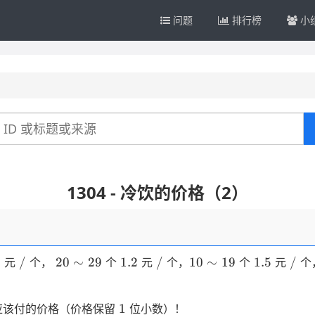
问题
排行榜
小
1304 - 冷饮的价格（2）
1
/
20
1.2
/
10
1.5
/
1
/
20
∼
29
1.2
/
10
∼
19
1.5
/
元
个，
个
元
个，
个
元
个
\sim
\sim
29
19
1
1
应该付的价格（价格保留
位小数）！