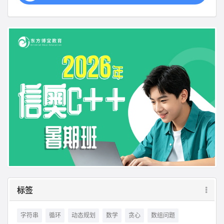
标签
字符串
循环
动态规划
数学
贪心
数组问题