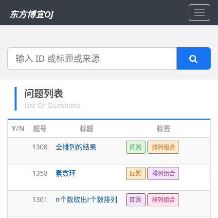
东方博宜OJ
Toggl
navig
搜
索
问题列表
List Of Questions
Y/N
题号
标题
标签
1308
全排列的结果
回溯
排列组合
1358
素数环
回溯
排列组合
1361
n个数取出r个数排列
回溯
排列组合