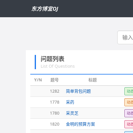
东方博宜OJ
搜
索
问题列表
List Of Questions
Y/N
题号
标题
1282
简单背包问题
动
1778
采药
动
1780
采灵芝
动
1820
金明的预算方案
动