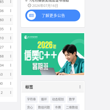
7月月赛获奖线及证书领取
85
2026年07月16日
06
了解更多公告
60
35
10
27
68
34
63
40
标签
12
字符串
循环
动态规划
数学
贪心
数组问题
市赛
二维数组