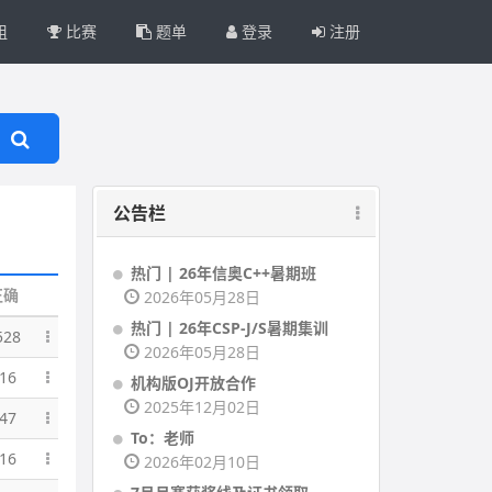
组
比赛
题单
登录
注册
公告栏
热门 | 26年信奥C++暑期班
正确
2026年05月28日
热门 | 26年CSP-J/S暑期集训
528
2026年05月28日
16
机构版OJ开放合作
2025年12月02日
47
To：老师
16
2026年02月10日