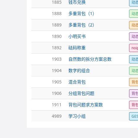
1885
钱币兑换
动
1888
多重背包（1）
动
1889
多重背包（2）
动
1890
小明买书
动
1892
砝码称重
no
1903
自然数的拆分方案总数
动
1904
数字的组合
动
1905
混合背包
背
1906
分组背包问题
背
1911
背包问题求方案数
背
4989
学习小组
GE