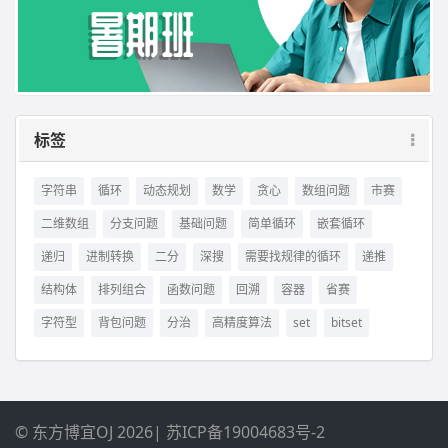
标签
字符串
循环
动态规划
数学
贪心
数组问题
市赛
二维数组
分支问题
基础问题
简单循环
嵌套循环
递归
进制转换
二分
深搜
需要找规律的循环
递推
结构体
排列组合
函数问题
回溯
容器
省赛
字符型
背包问题
分治
高精度算法
set
bitset
© 东方博宜OJ 2026
|
苏ICP备19004683号-2