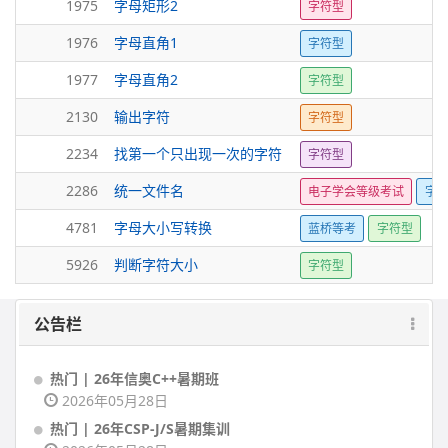
1975
字母矩形2
字符型
1976
字母直角1
字符型
1977
字母直角2
字符型
2130
输出字符
字符型
2234
找第一个只出现一次的字符
字符型
2286
统一文件名
电子学会等级考试
字
4781
字母大小写转换
蓝桥等考
字符型
5926
判断字符大小
字符型
公告栏
热门 | 26年信奥C++暑期班
2026年05月28日
热门 | 26年CSP-J/S暑期集训