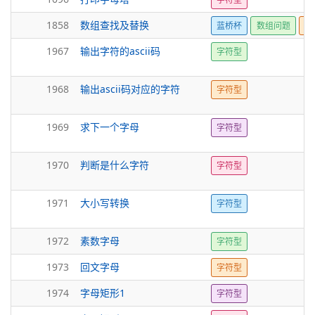
1858
数组查找及替换
蓝桥杯
数组问题
字
1967
输出字符的ascii码
字符型
1968
输出ascii码对应的字符
字符型
1969
求下一个字母
字符型
1970
判断是什么字符
字符型
1971
大小写转换
字符型
1972
素数字母
字符型
1973
回文字母
字符型
1974
字母矩形1
字符型