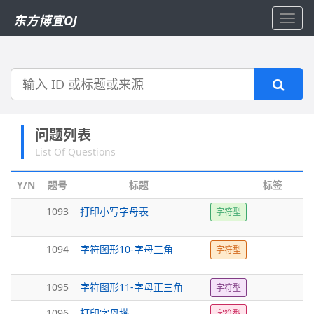
东方博宜OJ
Toggl
navig
搜
索
问题列表
List Of Questions
Y/N
题号
标题
标签
1093
打印小写字母表
字符型
1094
字符图形10-字母三角
字符型
1095
字符图形11-字母正三角
字符型
1096
打印字母塔
字符型