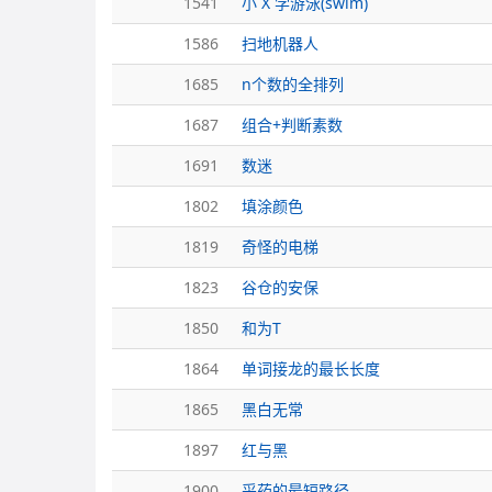
1541
小 X 学游泳(swim)
1586
扫地机器人
1685
n个数的全排列
1687
组合+判断素数
1691
数迷
1802
填涂颜色
1819
奇怪的电梯
1823
谷仓的安保
1850
和为T
1864
单词接龙的最长长度
1865
黑白无常
1897
红与黑
1900
采药的最短路径