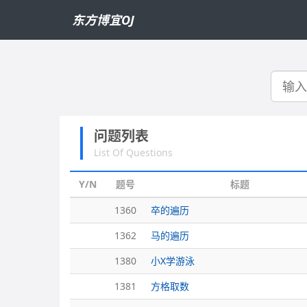
东方博宜OJ
搜
索
问题列表
List Of Questions
Y/N
题号
标题
1360
卒的遍历
1362
马的遍历
1380
小X学游泳
1381
方格取数