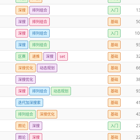
1
深搜
排列组合
入门
5
深搜
排列组合
基础
10
深搜
排列组合
入门
9
深搜
排列组合
基础
3
区赛
递推
深搜
set
基础
6
深搜优化
动态规划
基础
3
深搜优化
基础
9
深搜
排列组合
动态规划
基础
4
迭代加深搜索
基础
4
排列组合
深搜优化
基础
2
图论
深搜
入门
2
图论
深搜
基础