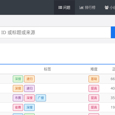
问题
排行榜
小
标签
难度
66
深搜
递归
基础
40
深搜
递归
提高
35
市赛
深搜
广搜
提高
19
省赛
深搜
提高