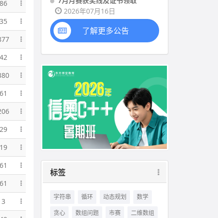
7月月赛获奖线及证书领取
86
2026年07月16日
35
了解更多公告
877
42
380
61
206
29
19
61
标签
61
字符串
循环
动态规划
数学
13
贪心
数组问题
市赛
二维数组