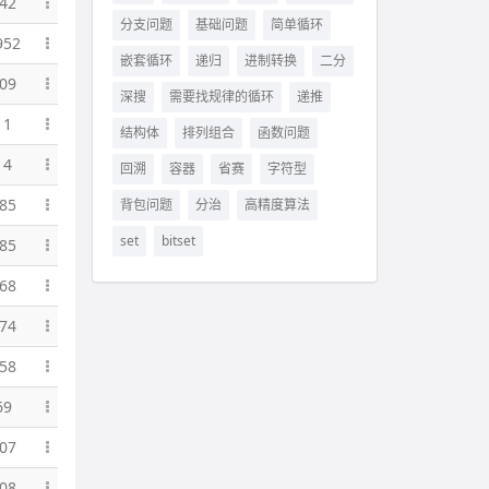
42
分支问题
基础问题
简单循环
952
嵌套循环
递归
进制转换
二分
09
深搜
需要找规律的循环
递推
11
结构体
排列组合
函数问题
14
回溯
容器
省赛
字符型
85
背包问题
分治
高精度算法
set
bitset
85
68
74
58
69
07
08