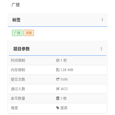
广搜
标签
广搜
深搜
题目参数
时间限制
1 秒
内存限制
128 MB
提交次数
9186
通过人数
4655
金币数量
3 枚
难度
提高