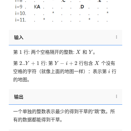
输入
1
X
Y
1
第
行: 两个空格隔开的整数:
和
。
X
Y
2..Y+1
Y-
X
2..
+
1
−
+
2
第
行: 第
行包含
个没有
Y
Y
i
X
i+2
i
空格的字符（就像上面的地图一样）：表示第
行
i
的地图。
输出
一个单独的整数表示最少的得到干草的“跳”数。所
有的数据都能得到干草。