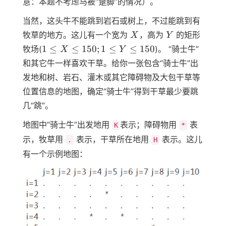
意：本题不考虑马被“蹩脚”的情况）。
当然，这头牛不能跳到岩石或树上，不过能跳到有
X
Y
牧草的地方。这儿有一个宽为
，高为
的矩形
X
Y
1 ≤
1
≤
≤
150
;
1
≤
≤
150
牧场(
)。 “骑士牛”
X
Y
X ≤
和其它牛一样喜欢干草。给你一张包含“骑士牛”出
150;
发地和树、岩石、灌木或其它障碍物及大包干草等
1 ≤
位置信息的地图，确定“骑士牛”得到干草最少要跳
Y ≤
150
几“跳”。
地图中“骑士牛”出发地用
表示；障碍物用
表
K
*
示，牧草用
表示，干草所在地用
表示。这儿
.
H
有一个示例地图：