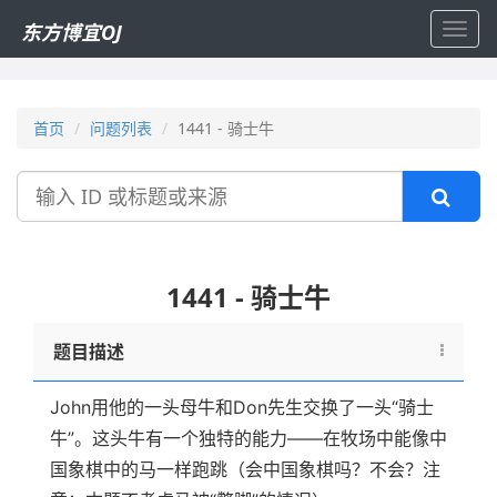
东方博宜OJ
Toggl
navig
首页
问题列表
1441 - 骑士牛
搜
索
1441 - 骑士牛
题目描述
John用他的一头母牛和Don先生交换了一头“骑士
牛”。这头牛有一个独特的能力——在牧场中能像中
国象棋中的马一样跑跳（会中国象棋吗？不会？注