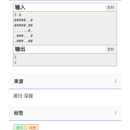
输入
复制
5 8

#####..#

#####.##

......#.

.###...#

.###..##
输出
复制
2

2
来源
递归 深搜
标签
递归
深搜