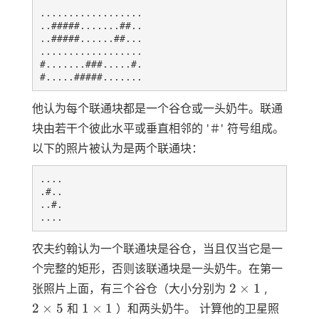
..................

..#####.......##..

..#####......##...

..................

#.......###.....#.

他认为每个联通块都是一个谷仓或一头奶牛。联通
块由若干个彼此水平或垂直相邻的 '＃' 符号组成。
以下的照片被认为是两个联通块：
....

.#..

..#.

农夫约翰认为一个联通块是谷仓，当且仅当它是一
个完整的矩形，否则该联通块是一头奶牛。在第一
2
2
2
×
1
张照片上面，有三个谷仓（大小分别为
,
\times
\times
1
2
×
5
1
×
1
和
）和两头奶牛。 计算他的卫星照