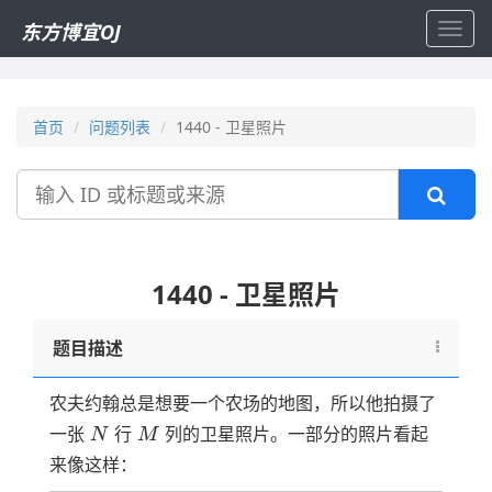
东方博宜OJ
Toggl
navig
首页
问题列表
1440 - 卫星照片
搜
索
1440 - 卫星照片
题目描述
农夫约翰总是想要一个农场的地图，所以他拍摄了
N
M
一张
行
列的卫星照片。一部分的照片看起
N
M
来像这样：