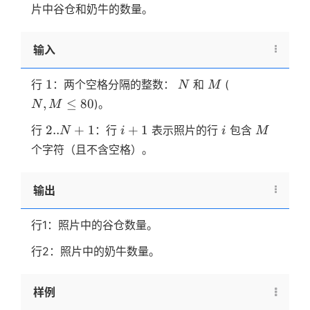
1
5
\times
片中谷仓和奶牛的数量。
1
输入
1
N
M
N,M
1
行
：两个空格分隔的整数：
和
(
N
M
\le
,
≤
80
)。
N
M
80
2..N
i
i
M
2..
+
1
+
1
行
：行
表示照片的行
包含
N
i
i
M
+ 1
+
个字符（且不含空格）。
1
输出
行1：照片中的谷仓数量。
行2：照片中的奶牛数量。
样例