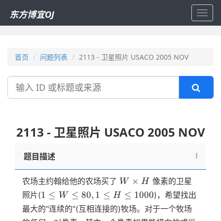
东方博宜OJ
Toggl
navig
首页
问题列表
2113 - 卫星照片 USACO 2005 NOV
搜
索
2113 - 卫星照片 USACO 2005 NOV
题目描述
W
×
农场主约翰给他的农场买了
像素的卫星
W
H
\times
1 \le
1
≤
≤
80
,
1
≤
≤
1000
照片(
)，希望找出
W
H
H
W
最大的"连续的"(互相连接的)牧场。对于一个牧场
\le