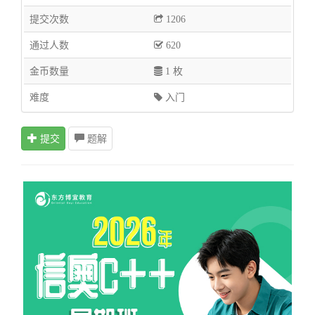
提交次数
1206
通过人数
620
金币数量
1 枚
难度
入门
提交
题解