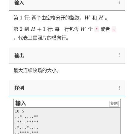
输入
1
W
H
1
第
行: 两个由空格分开的整数，
和
。
W
H
2
H+1
W
2
+
1
第
到
行: 每一行包含
个
或者
H
W
*
.
，代表卫星照片的横向行。
输出
最大连续牧场的大小。
样例
输入
复制
10 5

..*.....**

.**..*****

.*...*....

..****.***
