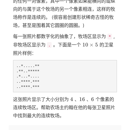
的任何一对像素，其中一个像素如果能横向的或纵
80, 1
向的与属于这个牧场的另一个像素相连，这样的牧
\le
H
场称作是连续的。 (很容易创建形状稀奇古怪的牧
\le
场，甚至是围着其它圆圈的圆圈。)
1000
每一张照片都数字化的抽象了，牧场区显示为
,
*
10
10
×
5
非牧场区显示为
。下面是一个
的卫星
.
\times
照片样例：
5
..*.....**

.**..*****

.*...*....

..****.***

4
16
6
4
16
6
这张照片显示了大小分别为
、
、
个像素的
连续牧场区。帮助农场主约翰在他的每张卫星照片
中找到最大的连续牧场。