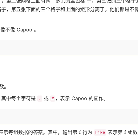
，第二张网格上面有两个多余的蓝色格 子，第三张的三个格子
格子，第五张下面的三个格子和上面的矩形分离了。他们都是不
不像 Capoo 。
数。
，其中每个字符是
或
，表示 Capoo 的画作。
.
#
i
i
表示每组数据的答案。其中，输出第
行为
表示第
组数
i
i
Like