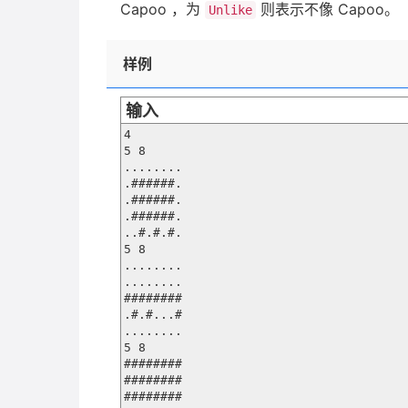
Capoo ，为
则表示不像 Capoo。
Unlike
样例
输入
4

5 8

........

.######.

.######.

.######.

..#.#.#.

5 8

........

........

########

.#.#...#

........

5 8

########

########

########
