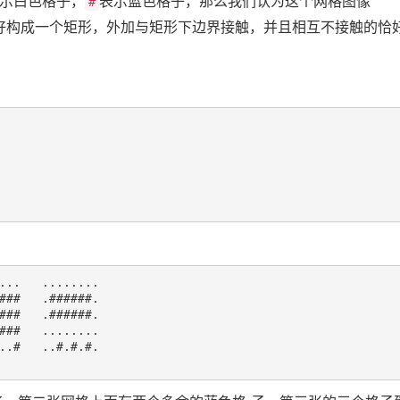
示白色格子，
表示蓝色格子，那么我们认为这个网格图像
#
恰好构成一个矩形，外加与矩形下边界接触，并且相互不接触的恰
...   ........

###   .######.

###   .######.

###   ........

..#   ..#.#.#.
