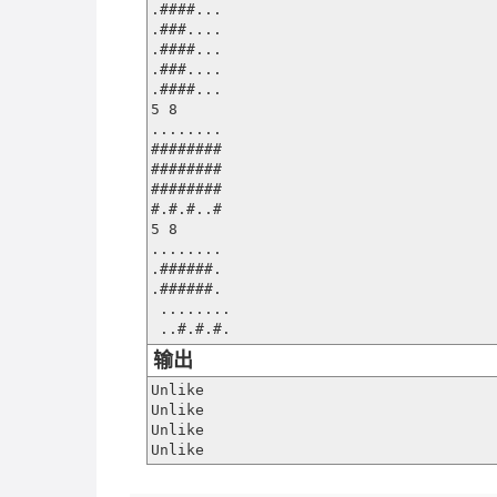
.####...

.###....

.####...

.###....

.####...

5 8

........

########

########

########

#.#.#..#

5 8

........

.######.

.######.

 ........

输出
Unlike

Unlike

Unlike

Unlike