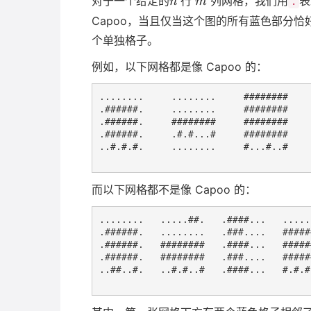
对于一个给定的
行
列网格，我们用
表
n
m
.
Capoo，当且仅当这个图的所有蓝色部分
个单独格子。
例如，以下网格都是像 Capoo 的：
........     ........     ########

.######.     ........     ########

.######.     ########     ########

.######.     .#.#...#     ########

..#.#.#.     ........     #...#..#

而以下网格都不是像 Capoo 的：
........   .....##.   .####...   .....
.######.   ........   .###....   #####
.######.   ########   .####...   #####
.######.   ########   .###....   #####
..##..#.   ..#.#..#   .####...   #.#.#