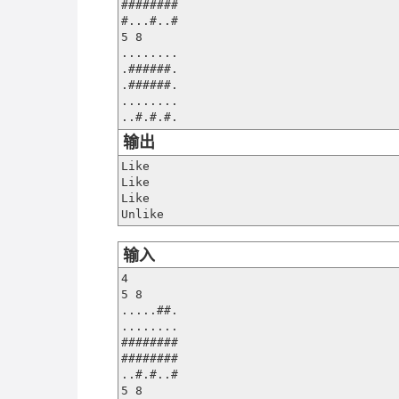
########

#...#..#

5 8

........

.######.

.######.

........

..#.#.#.
输出
Like

Like

Like

Unlike
输入
4

5 8

.....##.

........

########

########

..#.#..#

5 8
