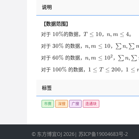
说明
【数据范围】
10
T
n,
10%
≤
10
,
≤
4
对于
的数据，
，
。
T
n
m
\%
\leq
m
30\%
n,
\sum
30%
,
≤
10
,
对于
的数据，
，
∑
∑
n
m
n
10
\leq
m
n,
4
60\%
n, m
\sum
2
60%
,
≤
1
0
,
对于
的数据，
，
∑
∑
n
m
n
\leq
\sum
\leq
n,
10
m
100\%
1
1
100%
1
≤
≤
200
1
≤
对于
的数据，
，
T
10^2
\sum
\leq
\leq
\leq
m
10^2
T
n, m
\leq
标签
\leq
\leq
10^3
200
10^3
市赛
深搜
广搜
连通块
© 东方博宜OJ 2026
|
苏ICP备19004683号-2