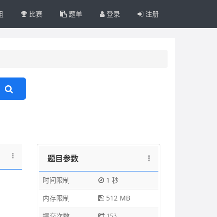
组
比赛
题单
登录
注册
题目参数
时间限制
1 秒
内存限制
512 MB
提交次数
153