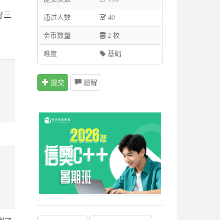
好三
通过人数
40
金币数量
2 枚
难度
基础
提交
题解