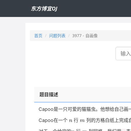
东方博宜OJ
首页
问题列表
3977 - 自画像
搜
索
题目描述
Capoo是一只可爱的猫猫虫。他想给自己画
n
m
Capoo在一个
行
列的方格白纸上完成
n
m
n
m