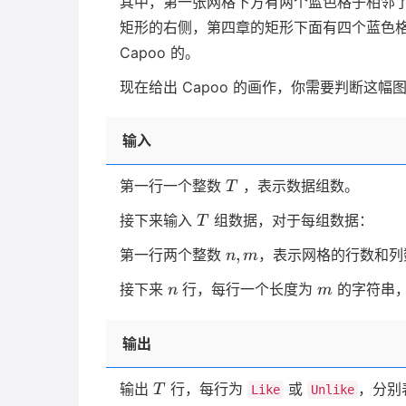
其中，第一张网格下方有两个蓝色格子相邻了
矩形的右侧，第四章的矩形下面有四个蓝色
Capoo 的。
现在给出 Capoo 的画作，你需要判断这幅图像
输入
T
第一行一个整数
，表示数据组数。
T
T
接下来输入
组数据，对于每组数据：
T
n,
,
第一行两个整数
，表示网格的行数和列
n
m
m
n
m
接下来
行，每行一个长度为
的字符串
n
m
输出
T
输出
行，每行为
或
，分别
T
Like
Unlike