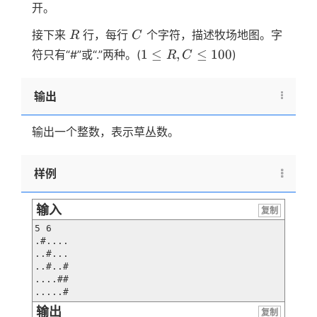
开。
R
C
接下来
行，每行
个字符，描述牧场地图。字
R
C
1 ≤
1
≤
,
≤
100
符只有“#”或“.”两种。(
)
R
C
R,
C
输出
≤
100
输出一个整数，表示草丛数。
样例
输入
复制
5 6

.#....

..#...

..#..#

....##

.....#
输出
复制