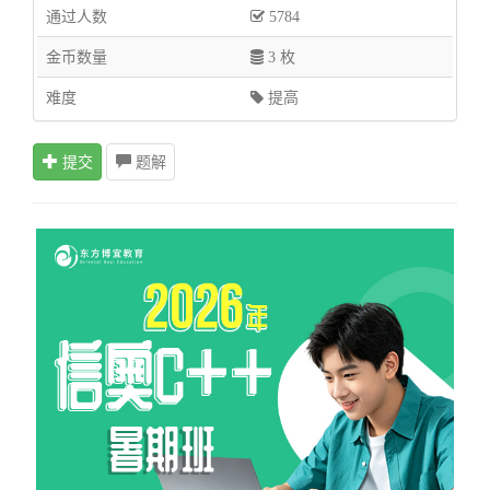
通过人数
5784
金币数量
3 枚
难度
提高
提交
题解