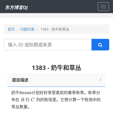
东方博宜OJ
Toggl
navig
首页
问题列表
1383 - 奶牛和草丛
搜
索
1383 - 奶牛和草丛
题目描述
奶牛Bessie计划好好享受柔软的春季新草。新草分
R
C
布在
行
列的牧场里。它想计算一下牧场中的
R
C
草丛数量。