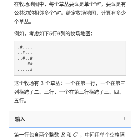
在牧场地图中，每个草丛要么是单个“#”，要么是有
公共边的相邻多个“#”。给定牧场地图，计算有多少
个草丛。
例如，考虑如下5行6列的牧场地图；
.#....

..#...

..#..#

....##

3
3
这个牧场有
个草丛：一个在第一行，一个在第三
列横跨了二、三行，一个在第三行横跨了三、四、
五行。
输入
R
C
第一行包含两个整数
和
，中间用单个空格隔
R
C