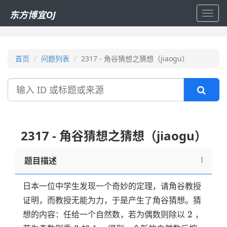
东方博宜OJ
Toggl
navig
首页
问题列表
2317 - 角谷猜想之猜想（jiaogu）
搜
索
2317 - 角谷猜想之猜想（jiaogu）
题目描述
日本一位中学生发现一个奇妙的定理，请角谷教授
证明，而教授无能为力，于是产生了角谷猜想。猜
2
2
想的内容：任给一个自然数，若为偶数则除以
，