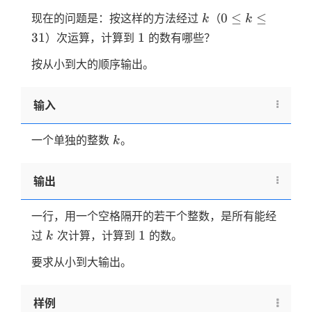
k
0≤k≤31
0
≤
≤
现在的问题是：按这样的方法经过
（
k
k
1
31
1
）次运算，计算到
的数有哪些？
按从小到大的顺序输出。
输入
k
一个单独的整数
。
k
输出
一行，用一个空格隔开的若干个整数，是所有能经
k
1
1
过
次计算，计算到
的数。
k
要求从小到大输出。
样例