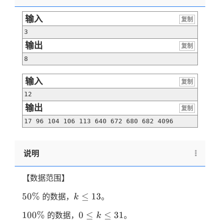
输入
复制
3
输出
复制
8
输入
复制
12
输出
复制
17 96 104 106 113 640 672 680 682 4096
说明
【数据范围】
50\%
k≤13
50%
≤
13
的数据，
。
k
100\%
0≤k≤31
100%
0
≤
≤
31
的数据，
。
k