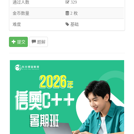
通过人数
329
金币数量
2 枚
难度
基础
提交
题解