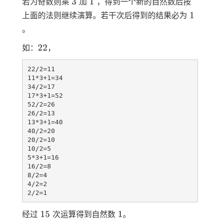
3
1
3
1
若为奇数则乘
加
，得到一个新的自然数后按
1
1
上面的法则继续演算。若干次后得到的结果必为
。
22
22
如：
，
22/2=11

11*3+1=34

34/2=17

17*3+1=52

52/2=26

26/2=13 

13*3+1=40

40/2=20

20/2=10

10/2=5

5*3+1=16

16/2=8

8/2=4

4/2=2

15
1
15
1
经过
次运算得到自然数
。