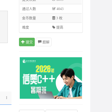
通过人数
4043
金币数量
3 枚
难度
提高
提交
题解