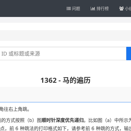
问题
排行榜
小
1362 - 马的遍历
角往右上角跳。
跳的方式按照（b）图
顺时针深度优先递归
。比如图（a）中所示
6
6
6
6
点，前
种跳法的打印格式如下，请参考前
种跳的方式，输