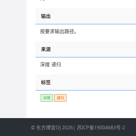
输出
按要求输出路径。
来源
深搜 递归
标签
深搜
递归
© 东方博宜OJ 2026
|
苏ICP备19004683号-2