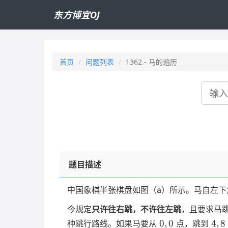
东方博宜OJ
首页
问题列表
1362 - 马的遍历
搜
索
题目描述
中国象棋半张棋盘如图（a）所示。马自左下
今规定
只许往右跳，不许往左跳
，且要求马
0,0
4,8
0
,
0
4
,
8
种跳行路线。如果马要从
点，跳到