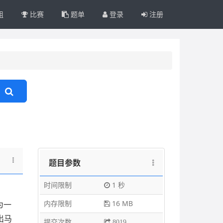
组
比赛
题单
登录
注册
题目参数
时间限制
1 秒
内存限制
16 MB
为一
出马
提交次数
8019