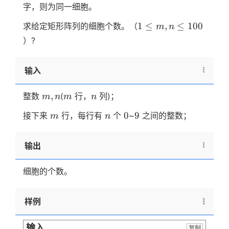
字，则为同一细胞。
1≤m,n≤100
1
≤
,
≤
100
求给定矩形阵列的细胞个数。（
m
n
）?
输入
m,n
m
n
,
整数
(
行，
列)；
m
n
m
n
m
n
0
9
0
9
接下来
行，每行有
个
~
之间的整数；
m
n
输出
细胞的个数。
样例
输入
复制