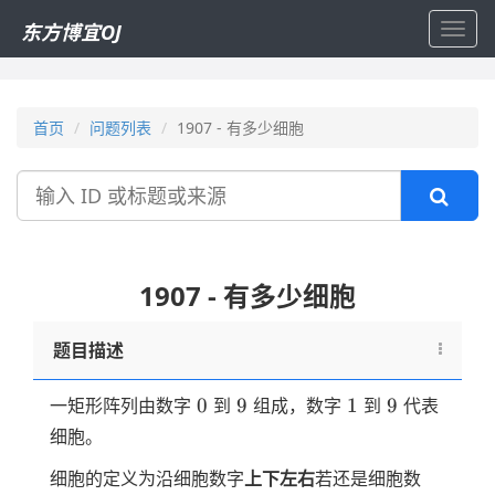
东方博宜OJ
Toggl
navig
首页
问题列表
1907 - 有多少细胞
搜
索
1907 - 有多少细胞
题目描述
0
9
1
9
0
9
1
9
一矩形阵列由数字
到
组成，数字
到
代表
细胞。
细胞的定义为沿细胞数字
上下左右
若还是细胞数