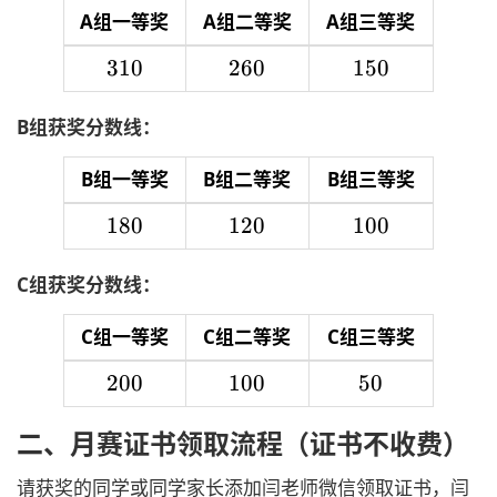
A组一等奖
A组二等奖
A组三等奖
310
310
260
260
150
150
B组获奖分数线：
B组一等奖
B组二等奖
B组三等奖
180
180
120
120
100
100
C组获奖分数线：
C组一等奖
C组二等奖
C组三等奖
200
200
100
100
50
50
二、月赛证书领取流程（证书不收费）
请获奖的同学或同学家长添加闫老师微信领取证书，闫