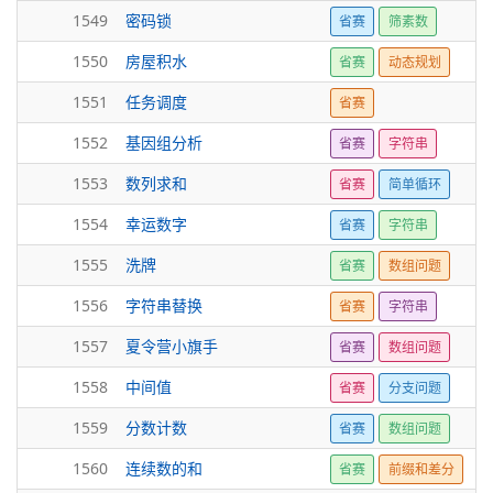
1549
密码锁
省赛
筛素数
1550
房屋积水
省赛
动态规划
1551
任务调度
省赛
1552
基因组分析
省赛
字符串
1553
数列求和
省赛
简单循环
1554
幸运数字
省赛
字符串
1555
洗牌
省赛
数组问题
1556
字符串替换
省赛
字符串
1557
夏令营小旗手
省赛
数组问题
1558
中间值
省赛
分支问题
1559
分数计数
省赛
数组问题
1560
连续数的和
省赛
前缀和差分