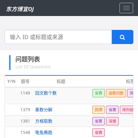
东方博宜OJ
Toggl
navig
搜
索
问题列表
List Of Questions
Y/N
题号
标题
标签
1149
回文数个数
省赛
函数问题
简单
1379
素数分解
回溯
省赛
排列组合
1381
方格取数
省赛
深搜
1548
龟兔赛跑
省赛