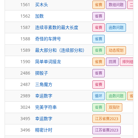
1561
买木头
省赛
数组问题
二分
1562
加数
省赛
1587
连续非素数的最大长度
省赛
函数问题
1588
奇怪的车牌号
省赛
1589
最大部分和（连续部分和）
省赛
动态规划
1590
简单单词接龙
省赛
回溯
排列组合
2486
掷骰子
省赛
2487
三角魔方
省赛
2989
幸运数字
循环
函数问题
省赛
3024
完美字符串
省赛
双指针
3495
幸运数字
江苏省赛2023
3496
精密计时
江苏省赛2023