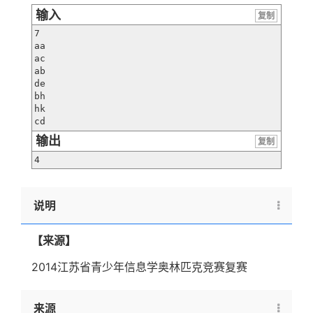
输入
复制
7

aa

ac

ab

de

bh

hk

cd
输出
复制
4
说明
【来源】
2014江苏省青少年信息学奥林匹克竞赛复赛
来源