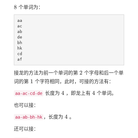
8
8
个单词为：
aa

ac

ab

de

bh

hk

cd

2
2
接龙的方法为前一个单词的第
个字母和后一个单
1
1
词的第
个字符相同，此时，可接的方法有：
4
4
4
4
长度为
，即龙上有
个单词。
aa-ac-cd-de
也可以接：
4
4
，长度为
。
aa-ab-bh-hk
还可以接：