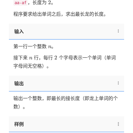
2
2
，长度为
。
aa-af
程序要求给出单词之后，求出最长龙的长度。
输入
n
第一行一个整数
。
n
n
2
2
接下来
行，每行
个字母表示一个单词（单词
n
字母间无空格）。
输出
输出一个整数，即最长的接长度（即龙上单词的个
数）。
样例