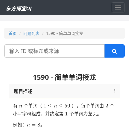
东方博宜OJ
Toggl
navig
首页
问题列表
1590 - 简单单词接龙
搜
索
1590 - 简单单词接龙
题目描述
n
1≤n≤50
2
1
≤
≤
50
2
有
个单词（
），每个单词由
个
n
n
1
1
小写字母组成，并约定第
个单词为龙头。
n=8
=
8
例如：
。
n