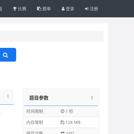
组
比赛
题单
登录
注册
题目参数
时间限制
1 秒
。
内存限制
128 MB
提交次数
4497