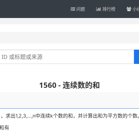
问题
排行榜
小
1560 - 连续数的和
≤n），求出1,2,3,…,n中连续k个数的和，并计算出和为平方数的个数
的和有