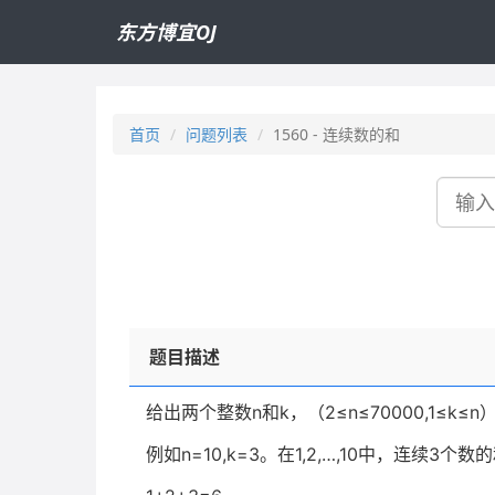
东方博宜OJ
首页
问题列表
1560 - 连续数的和
搜
索
题目描述
给出两个整数n和k，（2≤n≤70000,1≤k
例如n=10,k=3。在1,2,…,10中，连续3个数