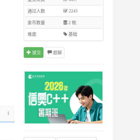
通过人数
2243
金币数量
2 枚
难度
基础
提交
题解