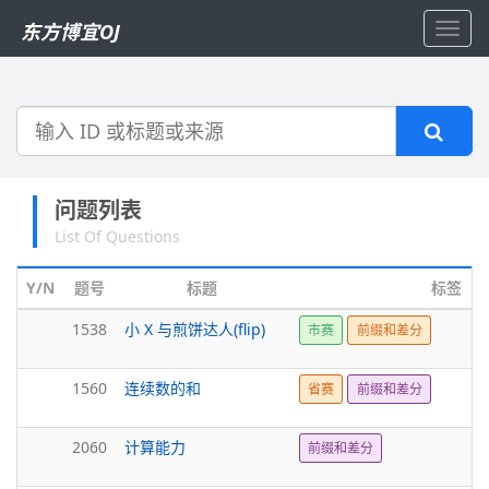
东方博宜OJ
Toggl
navig
搜
索
问题列表
List Of Questions
Y/N
题号
标题
标签
1538
小 X 与煎饼达人(flip)
市赛
前缀和差分
1560
连续数的和
省赛
前缀和差分
2060
计算能力
前缀和差分