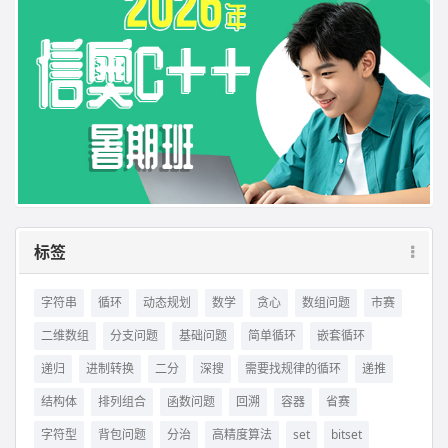
标签
字符串
循环
动态规划
数学
贪心
数组问题
市赛
二维数组
分支问题
基础问题
简单循环
嵌套循环
递归
进制转换
二分
深搜
需要找规律的循环
递推
结构体
排列组合
函数问题
回溯
容器
省赛
字符型
背包问题
分治
高精度算法
set
bitset