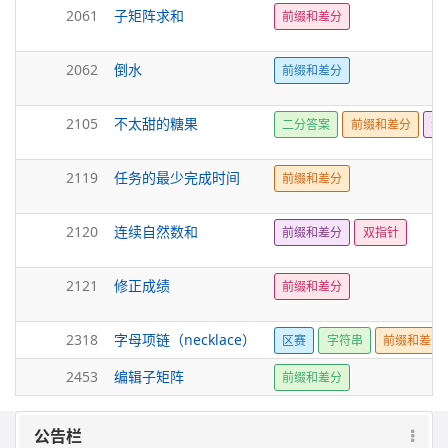
2061
子矩阵求和
前缀和差分
2062
倒水
前缀和差分
2105
不太甜的糖果
二分答案
前缀和差分
动
2119
任务的最少完成时间
前缀和差分
2120
连续自然数和
前缀和差分
双指针
2121
修正成绩
前缀和差分
2318
字母项链（necklace）
区赛
字符串
前缀和差分
2453
编辑子矩阵
前缀和差分
公告栏