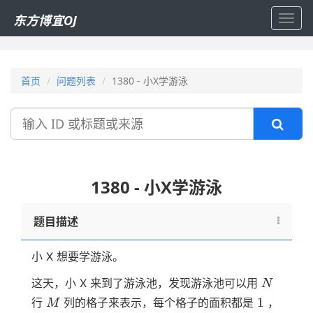
东方博宜OJ
Toggl
navig
首页
问题列表
1380 - 小X学游泳
搜
索
1380 - 小X学游泳
题目描述
小 X 想要学游泳。
N
这天，小 X 来到了游泳池，发现游泳池可以用
N
M
1
1
行
列的格子来表示，每个格子的面积都是
，
M