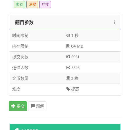
市赛
深搜
广搜
题目参数
时间限制
1 秒
内存限制
64 MB
提交次数
6931
通过人数
3526
金币数量
3 枚
难度
提高
提交
题解