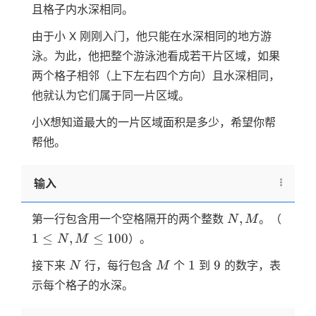
且格子内水深相同。
由于小 X 刚刚入门，他只能在水深相同的地方游
泳。为此，他把整个游泳池看成若干片区域，如果
两个格子相邻（上下左右四个方向）且水深相同，
他就认为它们属于同一片区域。
小X想知道最大的一片区域面积是多少，希望你帮
帮他。
输入
N,M
1≤N,
,
第一行包含用一个空格隔开的两个整数
。（
N
M
1
≤
,
≤
100
）。
N
M
N
M
1
9
1
9
接下来
行，每行包含
个
到
的数字，表
N
M
示每个格子的水深。