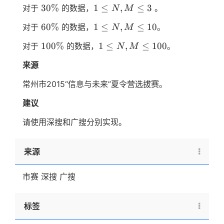
30\%
1≤N,M≤3
30%
1
≤
,
≤
3
对于
的数据，
。
N
M
60\%
1≤N,M≤10
60%
1
≤
,
≤
10
对于
的数据，
。
N
M
100\%
1≤N,M≤100
100%
1
≤
,
≤
100
对于
的数据，
。
N
M
来源
常州市2015“信息与未来”夏令营选拔赛。
建议
请使用深搜和广搜分别实现。
来源
市赛 深搜 广搜
标签