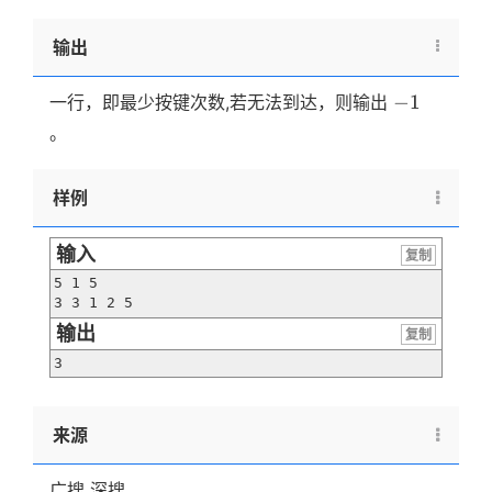
输出
-1
−
1
一行，即最少按键次数,若无法到达，则输出
。
样例
输入
复制
5 1 5

3 3 1 2 5
输出
复制
3
来源
广搜 深搜