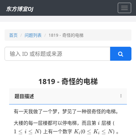
东方博宜OJ
Toggl
navig
首页
问题列表
1819 - 奇怪的电梯
搜
索
1819 - 奇怪的电梯
题目描述
有一天我做了一个梦，梦见了一种很奇怪的电梯。
i
1≤i≤N
大楼的每一层楼都可以停电梯，而且第
层楼 (
i
K_i
0≤K_i≤N
1
≤
≤
0
≤
≤
) 上有一个数字
(
) 。
i
N
K
K
N
i
i