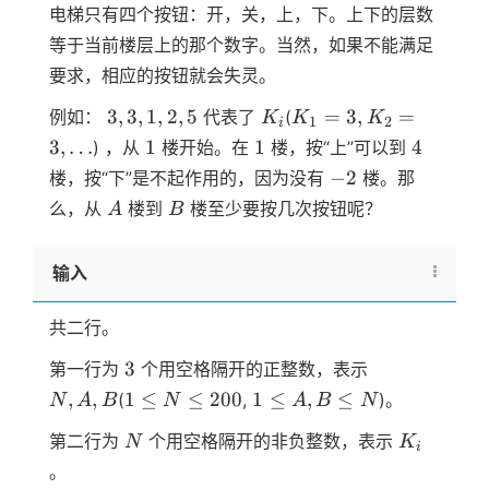
电梯只有四个按钮：开，关，上，下。上下的层数
等于当前楼层上的那个数字。当然，如果不能满足
要求，相应的按钮就会失灵。
3,3,1,2,5
K_i
K_1=3,K_2=3,
3
,
3
,
1
,
2
,
5
=
3
,
=
例如：
代表了
(
K
K
K
1
2
i
…
1
1
4
3
,
…
1
1
4
) ，从
楼开始。在
楼，按“上”可以到
−2
−
2
楼，按“下”是不起作用的，因为没有
楼。那
A
B
么，从
楼到
楼至少要按几次按钮呢？
A
B
输入
共二行。
3
N,A,B
3
第一行为
个用空格隔开的正整数，表示
1≤N≤200
1≤A,B≤N
,
,
1
≤
≤
200
1
≤
,
≤
(
,
)。
N
A
B
N
A
B
N
N
K_i
第二行为
个用空格隔开的非负整数，表示
N
K
i
。