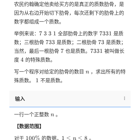
农民约翰确定他卖给买方的是真正的质数肋骨，是
因为从右边开始切下肋骨，每次还剩下的肋骨上的
数字都组成一个质数。
7
3
3
1
7331
7
3
3
1
7331
举例来说：
全部肋骨上的数字
是质
733
73
733
73
数；三根肋骨
是质数；二根肋骨
是质数；
7
7331
7
7331
当然，最后一根肋骨
也是质数。
被叫做长
4
4
度
的特殊质数。
n
写一个程序对给定的肋骨的数目
，求出所有的特
n
1
1
殊质数。
不是质数。
输入
n
一行一个正整数
。
n
【数据范围】
100\%
1≤n≤8
100%
1
≤
≤
8
对于
的数据，
。
n