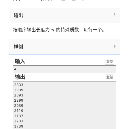
输出
n
按顺序输出长度为
的特殊质数，每行一个。
n
样例
输入
复制
4
输出
复制
2333

2339

2393

2399

2939

3119

3137

3733

3739
