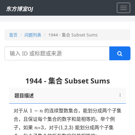
东方博宜OJ
Toggl
navig
首页
问题列表
1944 - 集合 Subset Sums
搜
索
1944 - 集合 Subset Sums
题目描述
1
n
1
对于从
∼
的连续整数集合，能划分成两个子集
n
合，且保证每个集合的数字和是相等的。举个例
n
3
1
2
3
3
1
2
3
子，如果
=
，对于{
,
,
} 能划分成两个子集
n