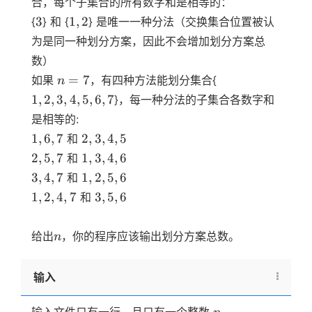
合，每个子集合的所有数字和是相等的：
3
1,2
3
1
,
2
{
} 和 {
} 是唯一一种分法（交换集合位置被认
为是同一种划分方案，因此不会增加划分方案总
数）
n=7
1,2,3,4,5,6,7
=
7
如果
，有四种方法能划分集合{
n
1
,
2
,
3
,
4
,
5
,
6
,
7
}，每一种分法的子集合各数字和
是相等的:
{1,6,7}
{2,3,4,5}
1
,
6
,
7
2
,
3
,
4
,
5
和
{2,5,7}
{1,3,4,6}
2
,
5
,
7
1
,
3
,
4
,
6
和
{3,4,7}
{1,2,5,6}
3
,
4
,
7
1
,
2
,
5
,
6
和
{1,2,4,7}
{3,5,6}
1
,
2
,
4
,
7
3
,
5
,
6
和
n
给出
，你的程序应该输出划分方案总数。
n
输入
n