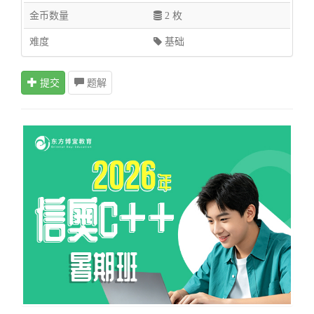
金币数量
2 枚
难度
基础
提交
题解