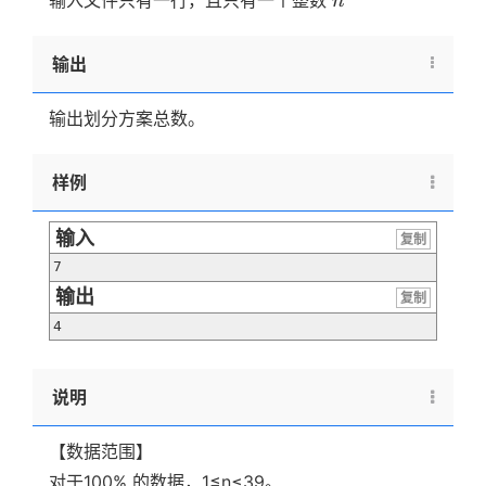
输入文件只有一行，且只有一个整数
n
输出
输出划分方案总数。
样例
输入
复制
7
输出
复制
4
说明
【数据范围】
对于100% 的数据，1≤n≤39。