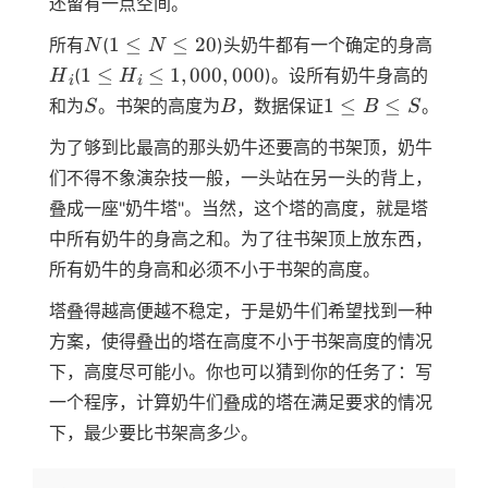
还留有一点空间。
N
1
H
1
≤
≤
20
所有
(
)头奶牛都有一个确定的身高
N
N
≤
1
≤
H
≤
1,000,000
i
1
≤
i
≤
1
,
000
,
000
(
)。设所有奶牛身高的
H
H
i
i
N
S
B
1
1
≤
≤
和为
。书架的高度为
，数据保证
。
S
B
B
S
≤
≤
20
为了够到比最高的那头奶牛还要高的书架顶，奶牛
B
≤
们不得不象演杂技一般，一头站在另一头的背上，
S
叠成一座"奶牛塔"。当然，这个塔的高度，就是塔
中所有奶牛的身高之和。为了往书架顶上放东西，
所有奶牛的身高和必须不小于书架的高度。
塔叠得越高便越不稳定，于是奶牛们希望找到一种
方案，使得叠出的塔在高度不小于书架高度的情况
下，高度尽可能小。你也可以猜到你的任务了：写
一个程序，计算奶牛们叠成的塔在满足要求的情况
下，最少要比书架高多少。