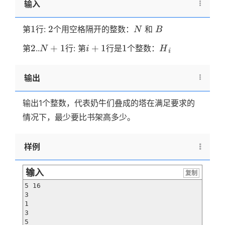
输入
1
2
N
B
1
2
第
行:
个用空格隔开的整数：
和
N
B
2
N+1
i+1
1
H
2
+
1
+
1
1
i
第
..
行: 第
行是
个整数：
N
i
H
i
输出
输出1个整数，代表奶牛们叠成的塔在满足要求的
情况下，最少要比书架高多少。
样例
输入
复制
5 16

3

1

3

5
