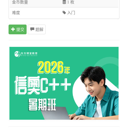
金币数量
1 枚
难度
入门
提交
题解