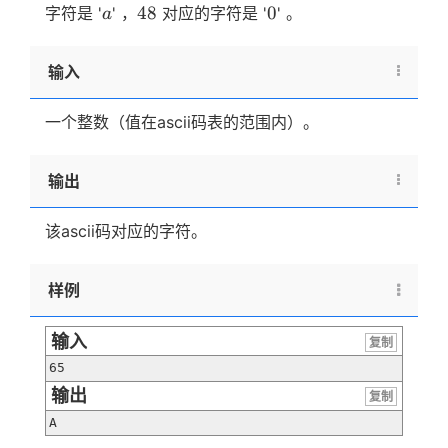
a
48
0
48
0
字符是 '
' ，
对应的字符是 '
' 。
a
输入
一个整数（值在ascii码表的范围内）。
输出
该ascii码对应的字符。
样例
输入
复制
65
输出
复制
A