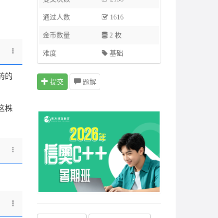
通过人数
1616
金币数量
2 枚
难度
基础
药的
提交
题解
这株