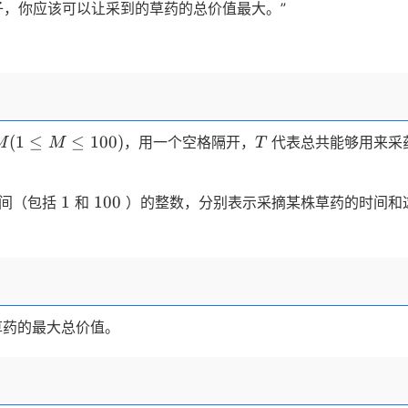
，你应该可以让采到的草药的总价值最大。”
M(1
T
(
1
≤
≤
100
)
，用一个空格隔开，
代表总共能够用来采
M
M
T
le
M
1
100
le
1
100
间（包括
和
）的整数，分别表示采摘某株草药的时间和
00)
草药的最大总价值。