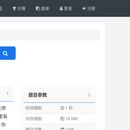
组
比赛
题单
登录
注册
题目参数
时间限制
1 秒
医师
里有
内存限制
16 MB
，你
提交次数
2198