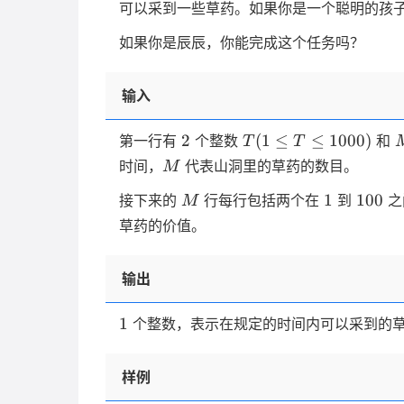
可以采到一些草药。如果你是一个聪明的孩子
如果你是辰辰，你能完成这个任务吗？
输入
2
T(1
2
(
1
≤
≤
1000
)
第一行有
个整数
和
T
T
\le T
\
M
时间，
代表山洞里的草药的数目。
M
\le
M
1
100
1000)
1
100
\
接下来的
行每行包括两个在
到
之
M
1
草药的价值。
输出
1
1
个整数，表示在规定的时间内可以采到的
样例