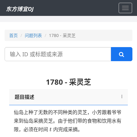
东方博宜OJ
Toggl
navig
首页
问题列表
1780 - 采灵芝
搜
索
1780 - 采灵芝
题目描述
仙岛上种了无数的不同种类的灵芝，小芳跟着爷爷
来到仙岛采摘灵芝。由于他们带的食物和饮用水有
t
限，必须在时间
内完成采摘。
t