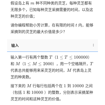
m
假设岛上有
种不同种类的灵芝，每种灵芝都有
m
无限多个，已知每种灵芝采摘需要的时间，以及这
种灵芝的价值；
t
请你编程帮助小芳计算，在有限的时间
内，能够
t
采摘到的灵芝的最大价值是多少？
输入
T
1 \le T
1
≤
≤
100000
输入第一行有两个整数
（
）
T
T
\le
M
1 \le
T
1
≤
≤
2000
和
（
），用一个空格隔开，
M
M
T
100000
M
M
代表总共能够用来采灵芝的时间，
代表岛上灵
M
\le
芝的种类数。
2000
M
1
10000
1
10000
接下来的
行每行包括两个在
到
之间
M
1
10000
1
10000
（包括
和
）的整数，分别表示采摘某种
灵芝的时间和这种灵芝的价值。