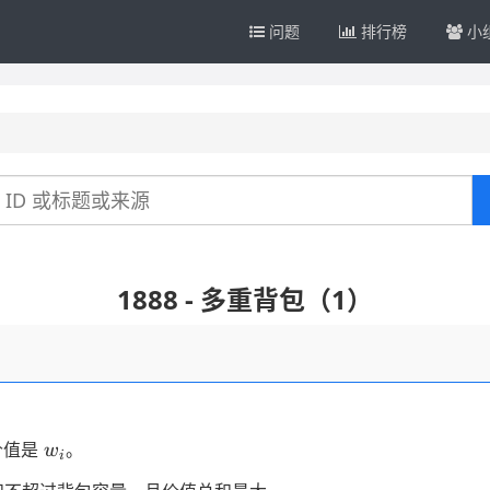
问题
排行榜
小
1888 - 多重背包（1）
w_i
价值是
。
w
i