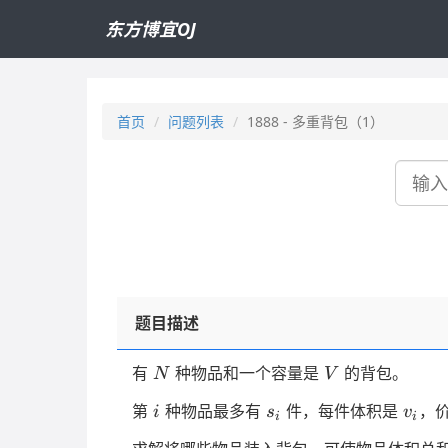
东方博宜OJ
首页
问题列表
1888 - 多重背包（1）
搜
索
题目描述
N
V
有
种物品和一个容量是
的背包。
N
V
i
s_i
v_i
第
种物品最多有
件，每件体积是
，
i
s
v
i
i