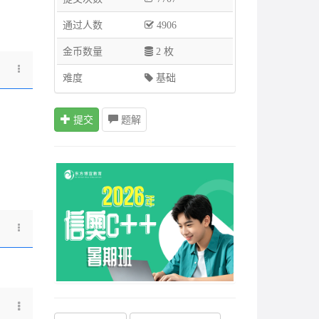
通过人数
4906
金币数量
2 枚
难度
基础
提交
题解