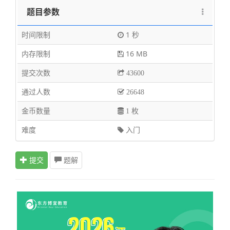
题目参数
时间限制
1 秒
内存限制
16 MB
提交次数
43600
通过人数
26648
金币数量
1 枚
难度
入门
提交
题解