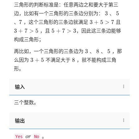
三角形的判断标准是：任意两边之和要大于第三
3
5
3
5
边，比如有一个三角形的三条边分别为：
、
7
3
3
7
3
+
5
>
7
、
，这个三角形的三条边就满足
且
+
+
5
3
+
7
>
5
5
+
7
>
3
，且
，因此这三条边能够
5
7
+
构成三角形；
\gt
\gt
7
7
5
3
8
5
\gt
3
8
5
再比如，一个三角形的三条边为
、
、
，那
3
3+5
8
3
+
5
8
么因为
不满足大于
，就不能构成三角
形。
输入
三个整数。
输出
or
。
or
Yes
No