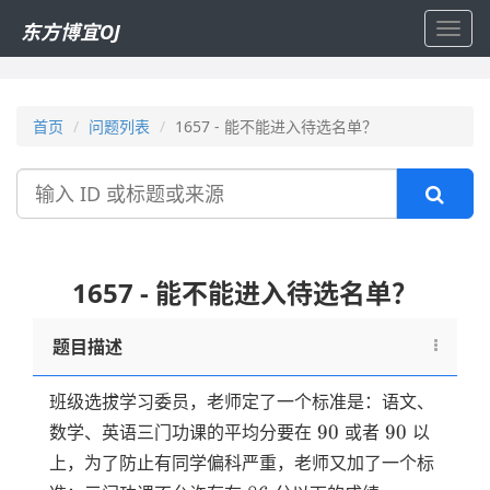
东方博宜OJ
Toggl
navig
首页
问题列表
1657 - 能不能进入待选名单？
搜
索
1657 - 能不能进入待选名单？
题目描述
班级选拔学习委员，老师定了一个标准是：语文、
90
90
90
90
数学、英语三门功课的平均分要在
或者
以
上，为了防止有同学偏科严重，老师又加了一个标