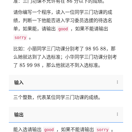
86
86
准：三门功课不允许有在
分以下的成绩。
请你编写一个程序，读入一位同学三门功课的成
绩，判断一下他能否进入学习委员选拔的待选名
单，如果能，请输出
，如果不能请输出
good
。
sorry
98
95
88
98
95
88
比如：小丽同学三门功课分别考了
，那
么她就达到了入选标准；小华同学三门功课分别考
85
99
98
85
99
98
了
，那么他就达不到入选标准。
输入
三个整数，代表某位同学三门功课的成绩。
输出
能入选请输出
，如果不能请输出
。
good
sorry