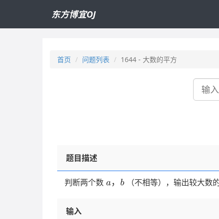
东方博宜OJ
首页
问题列表
1644 - 大数的平方
搜
索
题目描述
a，
，
判断两个数
（不相等），输出较大数
a
b
b
输入