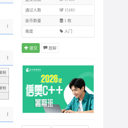
通过人数
15183
金币数量
1 枚
难度
入门
提交
题解
复制
复制