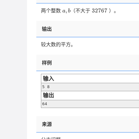
a,
32767
,
32767
两个整数
（不大于
）。
a
b
b
输出
较大数的平方。
样例
输入
5 8
输出
64
来源