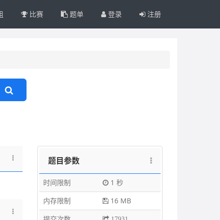
组
比赛
题单
登录
注册
题目参数
时间限制
1 秒
内存限制
16 MB
提交次数
17931