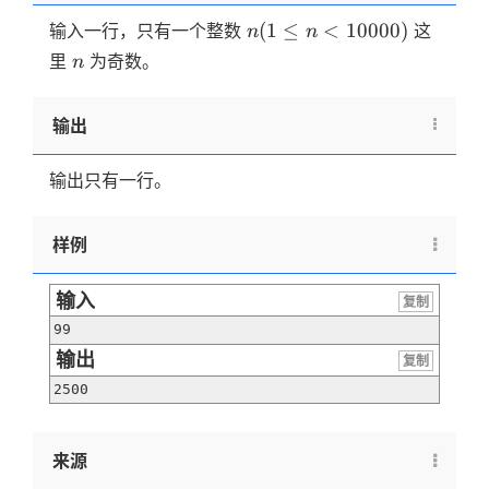
n (1
(
1
≤
<
10000
)
输入一行，只有一个整数
这
n
n
\le n
n
里
为奇数。
n
\lt
10000)
输出
输出只有一行。
样例
输入
复制
99
输出
复制
2500
来源