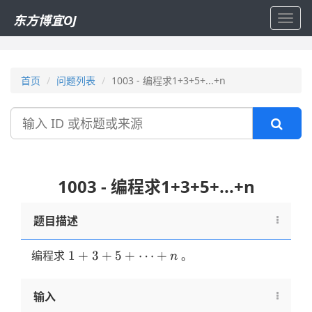
东方博宜OJ
Toggl
navig
首页
问题列表
1003 - 编程求1+3+5+...+n
搜
索
1003 - 编程求1+3+5+...+n
题目描述
1+3+5+
1
+
3
+
5
+
⋯
+
编程求
。
n
\dots
+n
输入