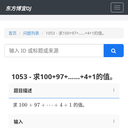
东方博宜OJ
Toggl
navig
首页
问题列表
1053 - 求100+97+……+4+1的值。
搜
索
1053 - 求100+97+……+4+1的值。
题目描述
100+97+
100
+
97
+
⋯
+
4
+
1
求
的值。
\dots
+4+1
输入