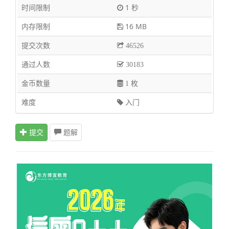
时间限制
1 秒
内存限制
16 MB
提交次数
46526
通过人数
30183
金币数量
1 枚
难度
入门
提交
题解