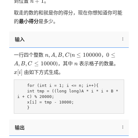
n+1
+
1
到位置
。
n
2
取走的数的和就是你的得分，现在你想知道你可能
的
最小得分
是多少。
输入
n,A,B,C
n≤100000
0≤A,B,C≤1
,
,
,
≤
100000
0
≤
一行四个整数
(
，
n
A
B
C
n
n
x[i]
,
,
≤
10000
)，其中
表示格子的数量。
A
B
C
n
[
]
由如下方式生成。
x
i
    for (int i = 1; i <= n; i++){

    int tmp = ((long long)A * i * i + B * 
i + C) % 20000;

    x[i] = tmp - 10000;

输出