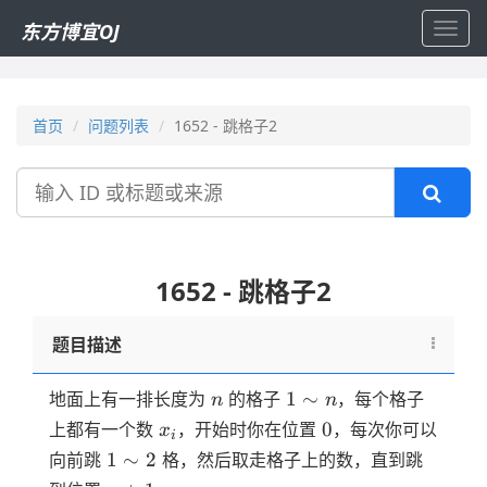
东方博宜OJ
Toggl
navig
首页
问题列表
1652 - 跳格子2
搜
索
1652 - 跳格子2
题目描述
n
1
1
∼
地面上有一排长度为
的格子
，每个格子
n
n
\sim
x_i
0
0
上都有一个数
，开始时你在位置
，每次你可以
x
i
n
1
1
∼
2
向前跳
格，然后取走格子上的数，直到跳
\sim