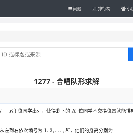
问题
排行榜
小
1277 - 合唱队形求解
N-
K
−
)
位同学出列，使得剩下的
位同学不交换位置就能排
N
K
K
)
1, 2,
T_1,
1
,
2
,
…
,
从左到右依次编号为
，他们的身高分别为
K