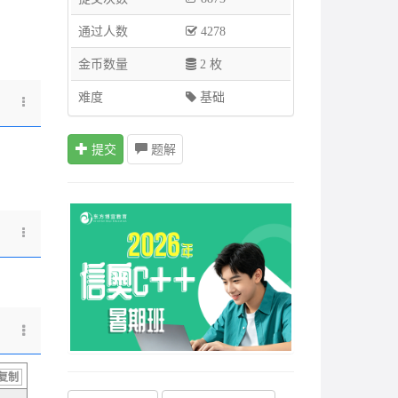
通过人数
4278
金币数量
2 枚
难度
基础
提交
题解
复制