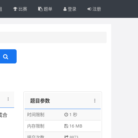
组
比赛
题单
登录
注册
题目参数
时间限制
1 秒
成合
内存限制
16 MB
提交次数
8873