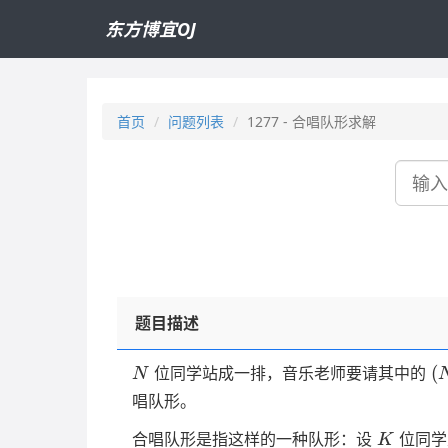
东方博宜OJ
首页
问题列表
1277 - 合唱队形求解
搜
索
题目描述
N
(
(
位同学站成一排，音乐老师要请其中的
N
K
唱队形。
K
合唱队形是指这样的一种队形：设
位同学
K