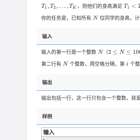
T_1
,
,
…
,
<
，则他们的身高满足
T
T
T
T
1
2
1
K
\lt
N
你的任务是，已知所有
位同学的身高，计
N
T_2
\lt
\dots
输入
\lt
T_i
N
2
2
≤
≤
10
输入的第一行是一个整数
（
N
N
\gt
\le
T
N
i
第二行有
个整数，用空格分隔，第
个
N
i
N
\le
100
输出
输出包括一行，这一行只包含一个整数，就
样例
输入