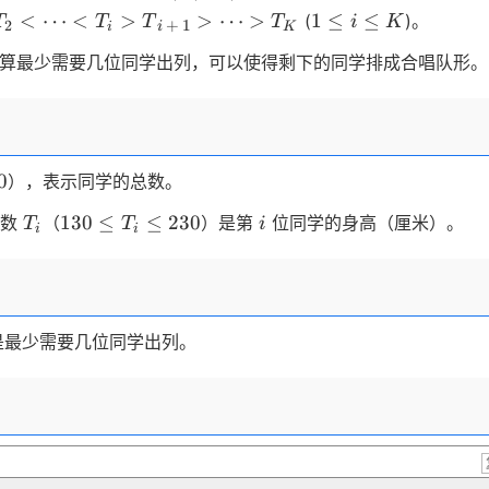
\dots
T_2,
\gt
1
<
⋯
<
>
i+1
>
⋯
>
1
≤
≤
(
)。
T
T
T
T
i
K
+
1
2
i
K
i
, K
\dots
\dots
\le
,
算最少需要几位同学出列，可以使得剩下的同学排成合唱队形。
\gt
i
T_K
T_K
\le
K
0
），表示同学的总数。
T_i
130
i
130
≤
≤
230
整数
（
）是第
位同学的身高（厘米）。
T
T
i
i
i
\le
T_i
\le
230
是最少需要几位同学出列。