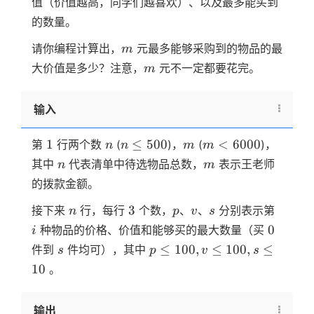
值（价值越高，同学们越喜欢）、以及最多能买到
的数量。
m
请你编程计算出，
元最多能够采购到的物品的最
m
m
大价值是多少？注意，
元不一定都要花完。
m
输入
1
n
n
m
m
1
≤
500
<
6000
第
行两个数
(
)，
(
)，
n
n
m
m
\le
\lt
n
m
其中
代表清单中待选物品总数，
表示王老师
n
m
500
6000
的拨款金额。
n
3
p
v
s
i
3
接下来
行，每行
个数，
、
、
分别表示第
n
p
v
s
0
0
种物品的价格、价值和能够买的最大数量（买
i
s
p \le
≤
100
,
≤
100
,
≤
件到
件均可），其中
s
p
v
s
100,v
10
。
\le
100,s
输出
\le