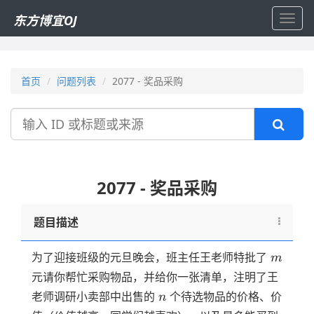
东方博宜OJ
Toggl
navig
首页
问题列表
2077 - 奖品采购
搜
索
2077 - 奖品采购
题目描述
m
为了迎接班级的元旦晚会，班主任王老师特批了
m
元请你帮忙采购物品，并给你一张清单，注明了王
n
老师调研小卖部中出售的
个待选物品的价格、价
n