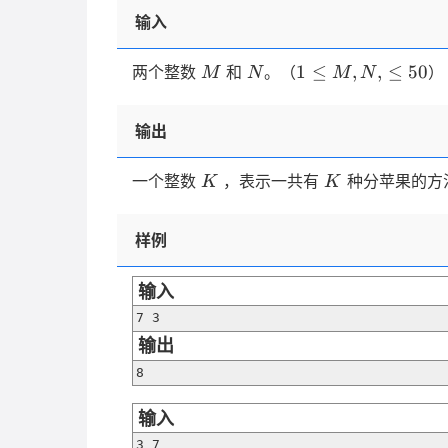
输入
M
N
1 \le
1
≤
,
,
≤
50
两个整数
和
。（
）
M
N
M
N
M,N,
\le
输出
50
K
K
一个整数
，表示一共有
种分苹果的方
K
K
样例
输入
7 3
输出
8
输入
3 7