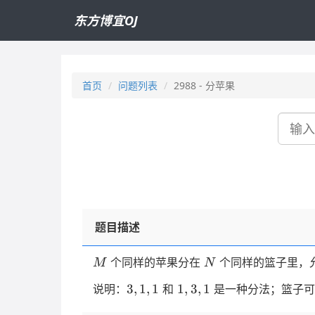
东方博宜OJ
首页
问题列表
2988 - 分苹果
搜
索
题目描述
M
N
个同样的苹果分在
个同样的篮子里，
M
N
3,1,1
1,3,1
3
,
1
,
1
1
,
3
,
1
说明：
和
是一种分法；篮子可