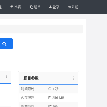
组
比赛
题单
登录
注册
题目参数
时间限制
1 秒
内存限制
256 MB
提交次数
309