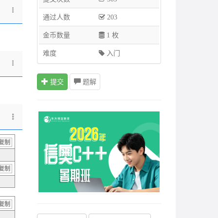
通过人数
203
金币数量
1 枚
难度
入门
提交
题解
复制
复制
复制