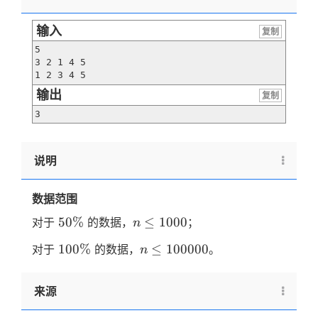
输入
复制
5 

3 2 1 4 5

1 2 3 4 5
输出
复制
3
说明
数据范围
50\%
n≤1000
50%
≤
1000
对于
的数据，
；
n
100\%
n≤100000
100%
≤
100000
对于
的数据，
。
n
来源