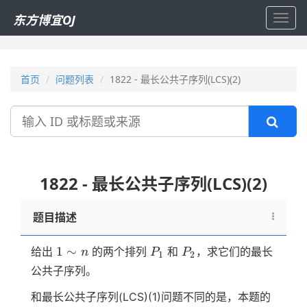
东方博宜OJ
Toggl
navig
首页
问题列表
1822 - 最长公共子序列(LCS)(2)
搜
索
1822 - 最长公共子序列(LCS)(2)
题目描述
1
P_1
P_2
1
∼
给出
的两个排列
和
，求它们的最长
n
P
P
1
2
\sim
公共子序列。
n
n
和最长公共子序列(LCS)(1)问题不同的是，本题的