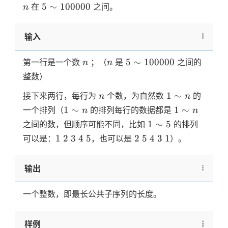
5 \sim
5
∼
100000
在
之间。
n
100000
输入
n
n
5 \sim
5
∼
100000
第一行是一个数
；（
是
之间的
n
n
100000
整数）
n
1
1
∼
接下来两行，每行为
个数，为自然数
的
n
n
\sim
1
1
1
∼
1
∼
一个排列（
的排列每行的数据都是
n
n
n
\sim
\sim
1
1
∼
5
之间的数，但顺序可能不同，比如
的排列
n
n
\sim
1
2
3
4
5
2
5
4
3
1
1
2
3
4
5
2
5
4
3
1
可以是：
，也可以是
）。
5
输出
一个整数，即最长公共子序列的长度。
样例