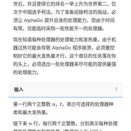
世石，并且使得它的排名一举上升为世界第二，仅
次于中国选手柯洁。为了准备迎接柯洁的挑战，必
须让 AlphaGo 提升自身的处理能力，但由于时间
有限，仅能临时采购一些性能不一的处理器。
现在知道每种处理器的处理能力和发热量，由于机
器过热可能会导致 AlphaGo 程序崩溃，必须要控
制好它的最大发热量才行，这个艰巨的任务落在你
的头上，必须选出一些处理器来尽可能的提供最强
的处理能力。
输入
n
t
第一行两个正整数
，
，表示可选择的处理器种
n
t
类和最大发热量。
n
接下来
行，每行两个正整数，分别表示每种处理
n
100