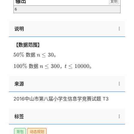
输出
复制
6
说明
【数据范围】
50\%
n
50%
≤
30
数据
。
n
\le
100\%
n
t \le
100%
≤
300
≤
10000
数据
，
。
n
t
30
\le
10000
300
来源
2016中山市第八届小学生信息学竞赛试题 T3
标签
背包
动态规划