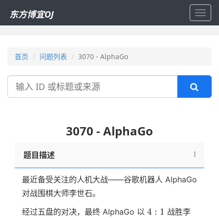
东方博宜OJ
Toggl
navig
首页
问题列表
3070 - AlphaGo
搜
索
3070 - AlphaGo
题目描述
最近备受关注的人机大战——谷歌机器人 AlphaGo
对战围棋大师李世石。
4:1
4
:
1
经过五盘的对决，最终 AlphaGo 以
战胜李