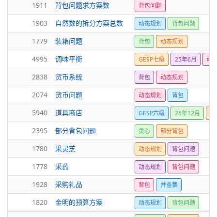
1911
背包问题求方案数
背包问题
1903
自然数的拆分方案总数
动态规划
背包问题
1779
装箱问题
背包
动态规划
4995
调味平衡
GESP七级
25年6月
动
2838
货币系统
背包
动态规划
2074
货币问题
动态规划
背包
5940
道具商店
GESP六级
25年12月
背
2395
部分背包问题
贪心
部分背包
1780
采灵芝
动态规划
背包问题
1778
采药
动态规划
背包问题
1928
采购礼品
背包
并查集
1820
金明的预算方案
动态规划
背包问题