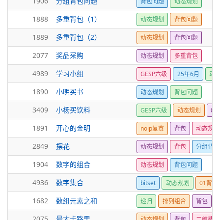
1906
分组背包问题
背包问题
动态规划
1888
多重背包（1）
动态规划
背包问题
1889
多重背包（2）
动态规划
背包问题
2077
奖品采购
动态规划
多重背包
4989
学习小组
GESP六级
25年6月
动
1890
小明买书
动态规划
背包问题
3409
小杨买饮料
GESP六级
动态规划
01
1891
开心的金明
noip复赛
背包
动态规划
2849
摆花
动态规划
背包
分组背包
1904
数字的组合
动态规划
背包问题
4936
数字集合
bitset
动态规划
01背包
1682
数组元素之和
递归
排列组合
背包
2075
最大卡路里
动态规划
背包
二维费用