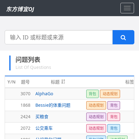
东方博宜OJ
Toggl
navig
搜
索
问题列表
List Of Questions
Y/N
题号
标题
标签
3070
AlphaGo
背包
动态规划
1868
Bessie的体重问题
动态规划
背包
2424
买粮食
动态规划
背包
2072
公交乘车
动态规划
背包