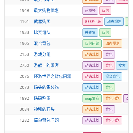
1949
最大购物优惠
蓝桥杯
背包
4161
武器购买
GESP七级
动态规划
背
1933
比赛组队
并查集
背包
1905
混合背包
背包问题
动态规划
2153
游戏分组
动态规划
背包
2750
游船上的乘客
动态规划
背包
搜索
2076
环游世界之背包问题
动态规划
混合背包
2073
码头的集装箱
动态规划
背包
1892
砝码称重
noip复赛
背包问题
动态
3084
神秘的石头
动态规划
背包
1282
简单背包问题
动态规划
背包问题