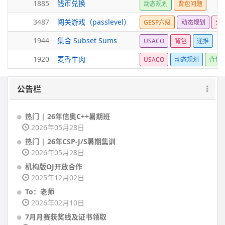
1885
钱币兑换
动态规划
背包问题
3487
闯关游戏（passlevel）
GESP六级
动态规划
分
1944
集合 Subset Sums
USACO
背包
递推
1920
麦香牛肉
USACO
动态规划
背包
公告栏
热门 | 26年信奥C++暑期班
2026年05月28日
热门 | 26年CSP-J/S暑期集训
2026年05月28日
机构版OJ开放合作
2025年12月02日
To：老师
2026年02月10日
7月月赛获奖线及证书领取