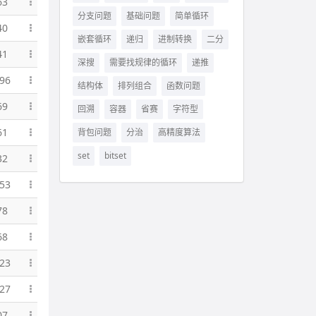
63
分支问题
基础问题
简单循环
40
嵌套循环
递归
进制转换
二分
41
深搜
需要找规律的循环
递推
96
结构体
排列组合
函数问题
69
回溯
容器
省赛
字符型
61
背包问题
分治
高精度算法
set
bitset
32
53
78
68
23
27
07