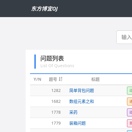
东方博宜OJ
搜
索
问题列表
List Of Questions
Y/N
题号
标题
1282
简单背包问题
1682
数组元素之和
1778
采药
1779
装箱问题