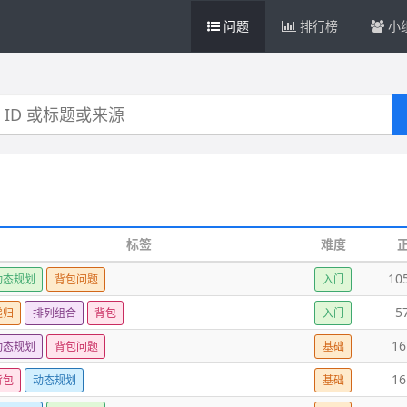
问题
排行榜
小
标签
难度
10
动态规划
背包问题
入门
5
递归
排列组合
背包
入门
16
动态规划
背包问题
基础
16
背包
动态规划
基础