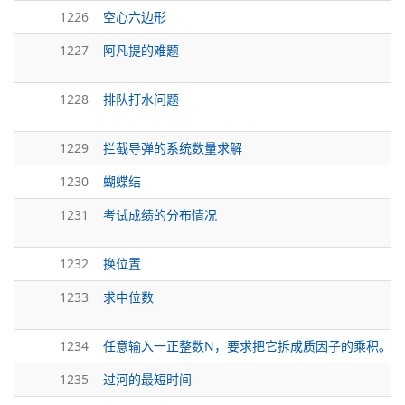
1226
空心六边形
1227
阿凡提的难题
1228
排队打水问题
1229
拦截导弹的系统数量求解
1230
蝴蝶结
1231
考试成绩的分布情况
1232
换位置
1233
求中位数
1234
任意输入一正整数N，要求把它拆成质因子的乘积。
1235
过河的最短时间