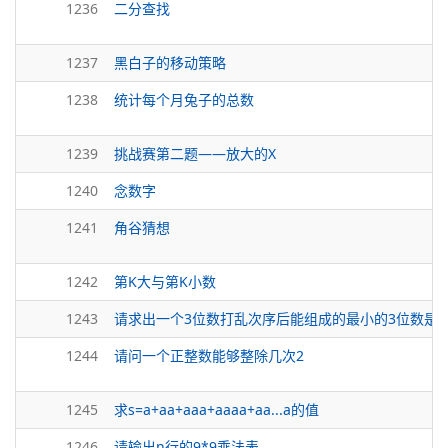
1236
二分查找
1237
黑白子的移动策略
1238
统计每个月兔子的总数
1239
挑战赛第二题——放大的X
1240
念数字
1241
角谷猜想
1242
第K大与第K小数
1243
请求出一个3位数打乱次序后能组成的最小的3位数是
1244
请问一个正整数能够整除几次2
1245
求s=a+aa+aaa+aaaa+aa...a的值
1246
请输出n行的9*9乘法表