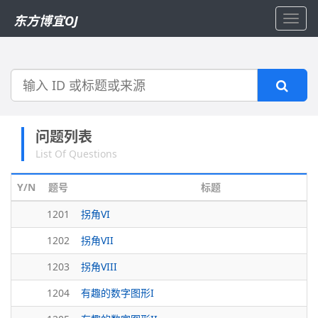
东方博宜OJ
Toggl
navig
搜
索
问题列表
List Of Questions
Y/N
题号
标题
1201
拐角VI
1202
拐角VII
1203
拐角VIII
1204
有趣的数字图形I