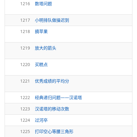
1216
数塔问题
1217
小明排队做操迟到
1218
摘苹果
1219
放大的箭头
1220
买糕点
1221
优秀成绩的平均分
1222
经典递归问题——汉诺塔
1223
汉诺塔的移动次数
1224
过河卒
1225
打印空心等腰三角形