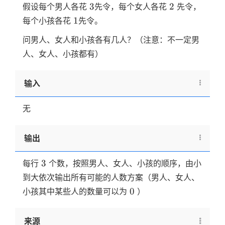
3
2
3
2
假设每个男人各花
先令，每个女人各花
先令，
1
1
每个小孩各花
先令。
问男人、女人和小孩各有几人？（注意：不一定男
人、女人、小孩都有）
输入
无
输出
3
3
每行
个数，按照男人、女人、小孩的顺序，由小
到大依次输出所有可能的人数方案（男人、女人、
0
0
小孩其中某些人的数量可以为
）
来源