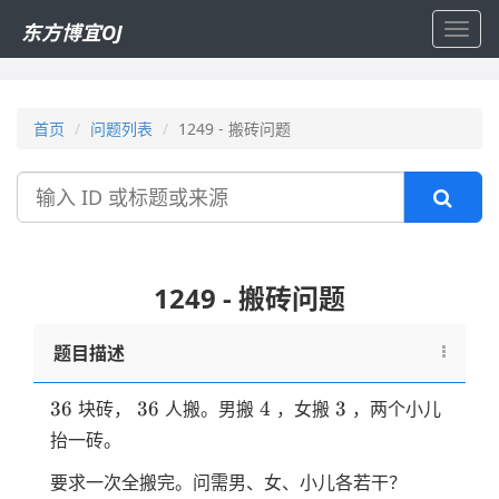
东方博宜OJ
Toggl
navig
首页
问题列表
1249 - 搬砖问题
搜
索
1249 - 搬砖问题
题目描述
36
36
4
3
36
36
4
3
块砖，
人搬。男搬
，女搬
，两个小儿
抬一砖。
要求一次全搬完。问需男、女、小儿各若干？